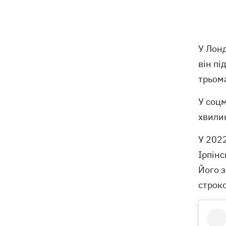
У Польщі спростували заяви про
15:08
депортацію українців призовного віку
- "це популізм"
У Лон
він пі
На Буковині затримали чоловіка, який
14:36
трьом
11 днів ховався у лісі після того, як
поранив поліцейських
У соцм
хвилин
На Київщині спалахнула пожежа у
14:09
притулку для тварин «Сіріус» -
загинуло 8 собак
У 2022
Ірпін
Росіяни вбили своїми дронами
13:01
Його з
директора київської школи, її
строко
чоловіка та онука