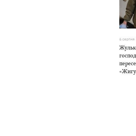
6 серпня
Жулька
господ
пересе
«Жигу