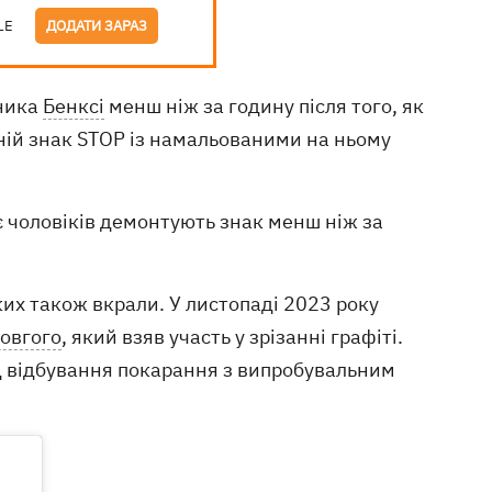
LE
ДОДАТИ ЗАРАЗ
жника
Бенксі
менш ніж за годину після того, як
жній знак STOP із намальованими на ньому
є чоловіків демонтують знак менш ніж за
яких також вкрали. У листопаді 2023 року
Довгого
, який взяв участь у зрізанні графіті.
від відбування покарання з випробувальним