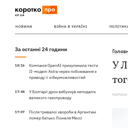
НОВИНИ
ВІЙНА В УКРАЇНІ
ПОЛІТИК
За останні 24 години
Голов
У Л
Компанія OpenAI призупинила тести
18:16
ІІ-моделі Astra через побоювання з
тог
приводу її кіберможливостей
У Болгарії дрон вибухнув неподалік
17:48
МАРИНА
великого газопроводу
Після тривалої хвороби в Аргентині
17:07
помер батько Ліонеля Мессі