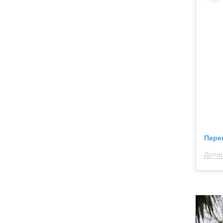
Пере
Допис