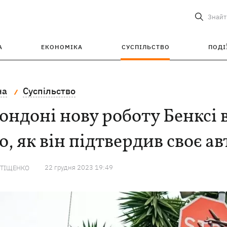
Знайт
А
ЕКОНОМІКА
СУСПІЛЬСТВО
ПОДІ
на
Суспільство
ондоні нову роботу Бенксі 
о, як він підтвердив своє а
22 грудня 2023 19:49
 ТІЩЕНКО