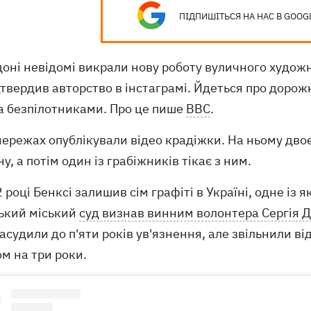
ПІДПИШІТЬСЯ НА НАС В GOOG
доні невідомі викрали нову роботу вуличного худо
дтвердив авторство в інстаграмі. Йдеться про доро
а безпілотниками. Про це пише
BBC
.
ережах опублікували відео крадіжки. На ньому дво
у, а потім один із грабіжників тікає з ним.
 році Бенксі залишив сім графіті в Україні, одне із 
ський міський
суд визнав винним волонтера Сергія 
асудили до п'яти років ув'язнення, але звільнили 
м на три роки.