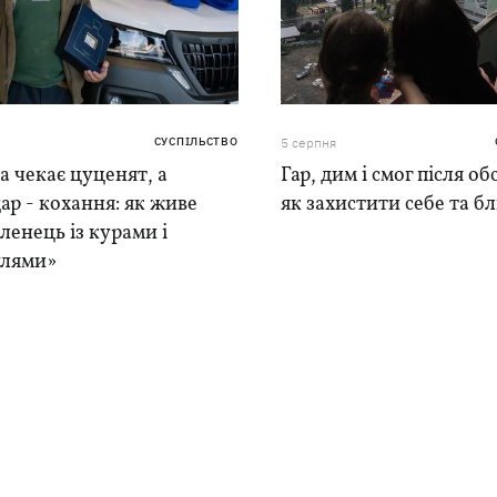
СУСПІЛЬСТВО
5 серпня
 чекає цуценят, а
Гар, дим і смог після обс
ар - кохання: як живе
як захистити себе та б
ленець із курами і
лями»