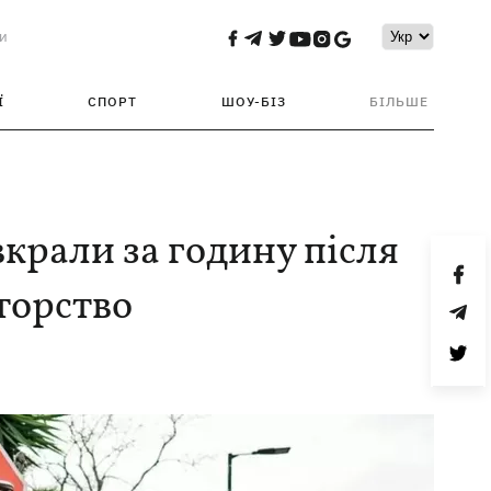
и
Ї
СПОРТ
ШОУ-БІЗ
БІЛЬШЕ
вкрали за годину після
вторство