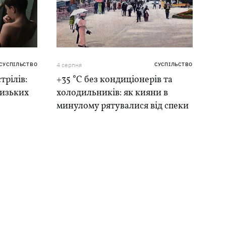
СУСПІЛЬСТВО
4 серпня
СУСПІЛЬСТВО
трілів:
+35 °C без кондиціонерів та
лизьких
холодильників: як кияни в
минулому рятувалися від спеки