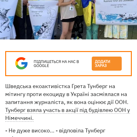
ПІДПИШІТЬСЯ НА НАС В
ДОДАТИ
GOOGLE
ЗАРАЗ
Шведська екоактивістка Грета Тунберг на
мітингу проти екоциду в Україні засміялася на
запитання журналіста, як вона оцінює дії ООН.
Тунберг взяла участь в акції під будівлею ООН у
Німеччині.
- Не дуже високо... - відповіла Тунберг