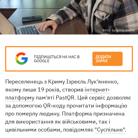
Фото: suspilne.media
ПІДПИШІТЬСЯ НА НАС В
ДОДАТИ
GOOGLE
ЗАРАЗ
Переселенець з Криму Ізреєль Лук’яненко,
якому лише 19 років, створив
інтернет-
платформу
пам'яті PastQR. Цей сервіс дозволяє
за допомогою QR-коду прочитати інформацію
про померлу людину. Платформа призначена
для використання як військовими, так і
цивільними особами, повідомляє
"Суспільне"
.