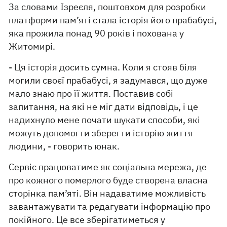
За словами Ізреєля, поштовхом для розробки
платформи пам’яті стала історія його прабабусі,
яка прожила понад 90 років і похована у
Житомирі.
- Ця історія досить сумна. Коли я стояв біля
могили своєї прабабусі, я задумався, що дуже
мало знаю про її життя. Поставив собі
запитання, на які не міг дати відповідь, і це
надихнуло мене почати шукати способи, які
можуть допомогти зберегти історію життя
людини, - говорить юнак.
Сервіс працюватиме як соціальна мережа, де
про кожного померлого буде створена власна
сторінка пам’яті. Він надаватиме можливість
завантажувати та редагувати інформацію про
покійного. Це все зберігатиметься у