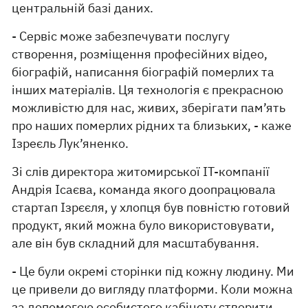
центральній базі даних.
- Сервіс може забезпечувати послугу
створення, розміщення професійних відео,
біографій, написання біографій померлих та
інших матеріалів. Ця технологія є прекрасною
можливістю для нас, живих, зберігати пам’ять
про наших померлих рідних та близьких, - каже
Ізреєль Лук’яненко.
Зі слів директора житомирської IT-компанії
Андрія Ісаєва, команда якого доопрацювала
стартап Ізрєєля, у хлопця був повністю готовий
продукт, який можна було використовувати,
але він був складний для масштабування.
- Це були окремі сторінки під кожну людину. Ми
це привели до вигляду платформи. Коли можна
за допомогою особистого кабінету створити