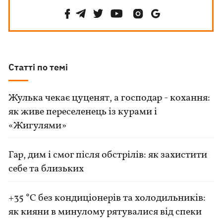
Статті по темі
Жулька чекає цуценят, а господар - кохання:
як живе переселенець із курами і
«Жигулями»
Гар, дим і смог після обстрілів: як захистити
себе та близьких
+35 °C без кондиціонерів та холодильників:
як кияни в минулому рятувалися від спеки