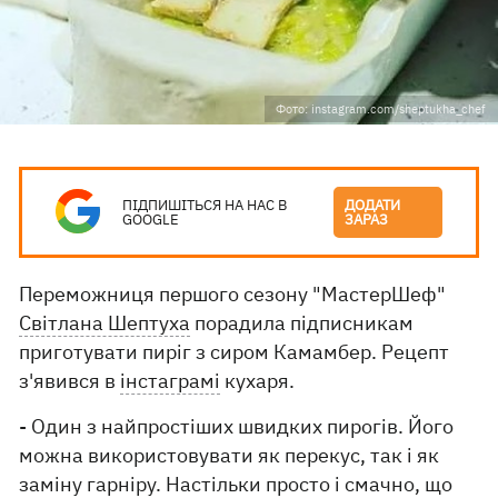
Фото: instagram.com/sheptukha_chef
ПІДПИШІТЬСЯ НА НАС В
ДОДАТИ
GOOGLE
ЗАРАЗ
Переможниця першого сезону "МастерШеф"
Світлана Шептуха
порадила підписникам
приготувати пиріг з сиром Камамбер. Рецепт
з'явився в
інстаграмі
кухаря.
- Один з найпростіших швидких пирогів. Його
можна використовувати як перекус, так і як
заміну гарніру. Настільки просто і смачно, що