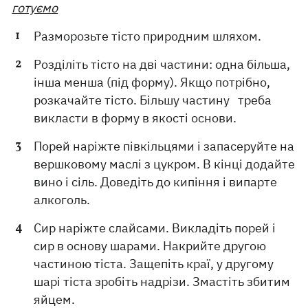
готуємо
Разморозьте тісто природним шляхом.
Розділіть тісто на дві частини: одна більша,
інша менша (під форму). Якщо потрібно,
розкачайте тісто. Більшу частину треба
викласти в форму в якості основи.
Порей наріжте півкільцями і запасеруйте на
вершковому маслі з цукром. В кінці додайте
вино і сіль. Доведіть до кипіння і випарте
алкоголь.
Сир наріжте слайсами. Викладіть порей і
сир в основу шарами. Накрийте другою
частиною тіста. Защепіть краї, у другому
шарі тіста зробіть надрізи. Змастіть збитим
яйцем.