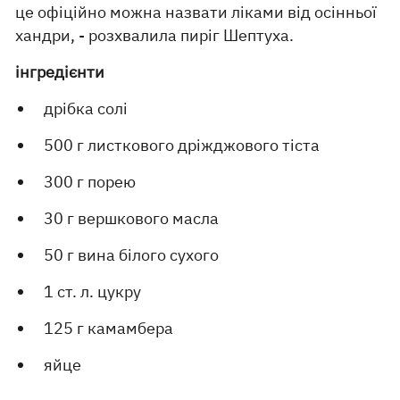
це офіційно можна назвати ліками від осінньої
хандри, - розхвалила пиріг Шептуха.
інгредієнти
дрібка солі
500 г листкового дріжджового тіста
300 г порею
30 г вершкового масла
50 г вина білого сухого
1 ст. л. цукру
125 г камамбера
яйце