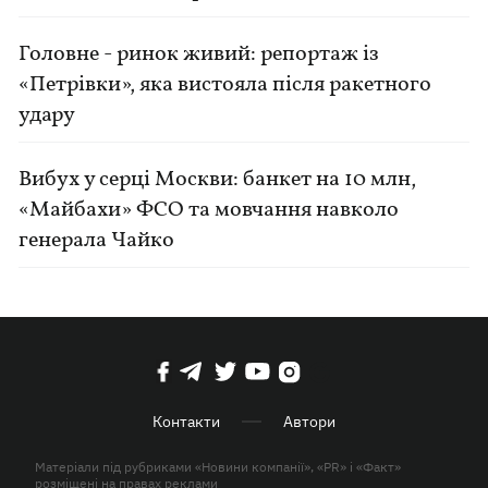
Головне - ринок живий: репортаж із
«Петрівки», яка вистояла після ракетного
удару
Вибух у серці Москви: банкет на 10 млн,
«Майбахи» ФСО та мовчання навколо
генерала Чайко
Контакти
Автори
Матеріали під рубриками «Новини компанії», «PR» і «Факт»
розміщені на правах реклами