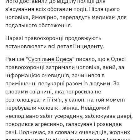
Його доставили до відділу поліції для
з'ясування всіх обставин події. Після цього
чоловіка, ймовірно, передадуть медикам для
подальшого обстеження.
Наразі правоохоронці продовжують
встановлювати всі деталі інциденту.
Раніше "
Суспільне Одеса
" писало, що в Одесі
правоохоронці затримали чоловіка, який, за
інформацією очевидців, зачинився в
приміщенні перукарні разом із людьми. За
словами свідкині, яка попросила не
розголошувати її ім'я, у салоні на той момент
перебували чоловік і жінка. Невідомий
несподівано забіг усередину, заблокував двері,
поводився агресивно, галасував і розкидав
речі. Водночас, за словами очевидців, жодних