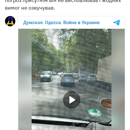
погроз присутнім він не висловлював і жодних
вимог не озвучував.