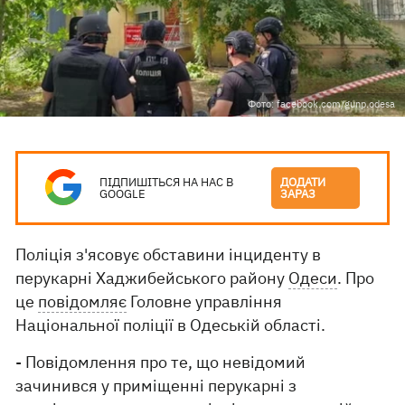
Фото: facebook.com/gunp.odesa
ПІДПИШІТЬСЯ НА НАС В
ДОДАТИ
GOOGLE
ЗАРАЗ
Поліція з'ясовує обставини інциденту в
перукарні Хаджибейського району
Одеси
. Про
це
повідомляє
Головне управління
Національної поліції в Одеській області.
- Повідомлення про те, що невідомий
зачинився у приміщенні перукарні з