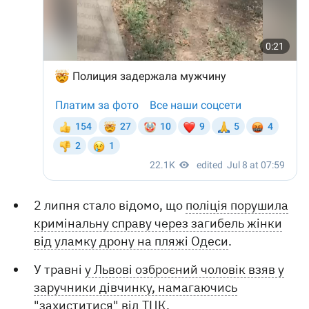
2 липня стало відомо, що
поліція порушила
кримінальну справу через загибель жінки
від уламку дрону на пляжі Одеси
.
У травні
у Львові озброєний чоловік взяв у
заручники дівчинку, намагаючись
"захиститися" від ТЦК
.