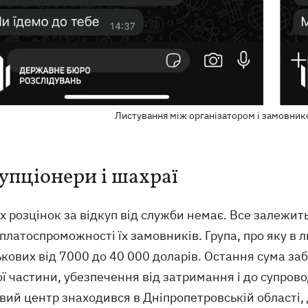
Листування між організатором і замовником
упціонери і шахраї
 розцінок за відкуп від служби немає. Все залежить 
 платоспроможності їх замовників. Група, про яку в
ькових від 7000 до 40 000 доларів. Остання сума заб
ї частини, убезпечення від затримання і до супров
ий центр знаходився в Дніпропетровській області, 