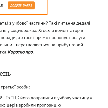
LE
ДОДАТИ ЗАРАЗ
рата) з учбової частини? Такі питання дедалі
стів у соцмережах. Хтось із коментаторів
ї поради, а хтось і прямо пропонує послуги.
астини - перетворюється на прибутковий
стка
Коротко про
.
ень
 третьої особи:
ЗЧ. Із ТЦК його доправили в учбову частину у
є офіцерів зробили пропозицію