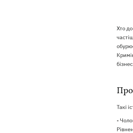
Хто стане новим послом у США:
14:28
технократ Свириденко чи
«найкращий солдат» Паліса
Хто д
частіш
В Україну йде атмосферний фронт з
14:12
обурює
грозами, дощами та похолоданням –
погода на 7 серпня
Кримі
бізнес
У ЄС почали діяти нові умови захисту
13:41
для українців — більше не для
“ухилянтів”
Про
Росіяни вдарили по залізниці у
13:08
Лозовій, є загиблі та поранені
Такі і
- Чоло
Рівнен