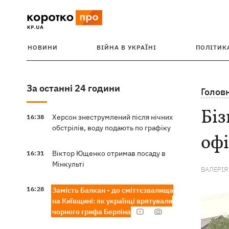
НОВИНИ
ВІЙНА В УКРАЇНІ
ПОЛІТИК
За останні 24 години
Голов
Біз
Херсон знеструмлений після нічних
16:38
обстрілів, воду подають по графіку
офі
Віктор Ющенко отримав посаду в
16:31
Мінкульті
ВАЛЕРІЯ
16:28
Замість Балкан - до сміттєзвалища
на Київщині: як українці врятували
чорного грифа Берліна