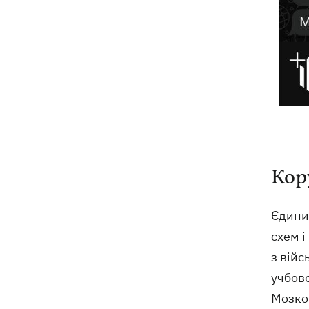
Кор
Єдиних
схем і
з війс
учбово
Мозков