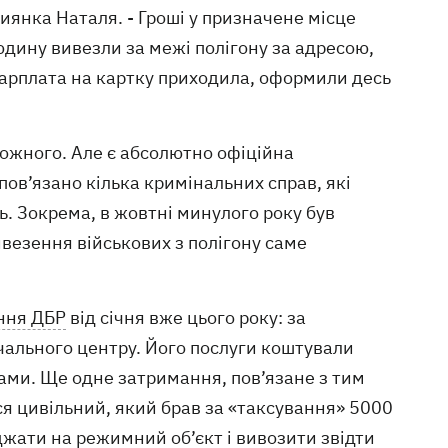
киянка Наталя. - Гроші у призначене місце
юдину вивезли за межі полігону за адресою,
й зарплата на картку приходила, оформили десь
кожного. Але є абсолютно офіційна
пов’язано кілька кримінальних справ, які
. Зокрема, в жовтні минулого року був
везення військових з полігону саме
ння ДБР
від січня вже цього року: за
чального центру. Його послуги коштували
отами. Ще одне затримання, пов’язане з тим
ся цивільний, який брав за «таксування» 5000
джати на режимний об’єкт і вивозити звідти