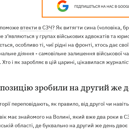
ПІДПИШІТЬСЯ НА НАС В GOOG
опоможе
втекти в СЗЧ
? Як витягти сина (чоловіка, б
е з’являються у групах військових адвокатів та юри
ться, особливо ті, чиї рідні на фронті, хтось дає сво
нальне діяння - самовільне залишення військової ч
. Хто і як заробляє в цій царині, цікавилася журналі
позицію зробили на другий же д
сторії переповідають, як правило, від другої чи навіть
вік має знайомого на Волині, який вже два роки в С
ській області, де буквально на другий же день дво