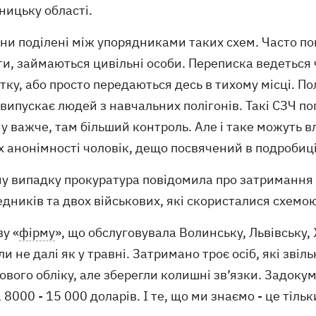
ницьку області.
они поділені між упорядниками таких схем. Часто пош
ти, займаються цивільні особи. Переписка ведеться
тку, або просто передаються десь в тихому місці. П
о випускає людей з навчальних полігонів. Такі СЗЧ п
 важче, там більший контроль. Але і таке можуть в
 анонімності чоловік, дещо посвячений в подробиці
у випадку прокуратура повідомила про затримання сі
дників та двох військових, які скористалися схемо
у «
фірму
», що обслуговувала Волинську, Львівську,
и не далі як у травні. Затримано троє осіб, які звіл
ового обліку, але зберегли колишні зв’язки. Задоку
 8000 - 15 000 доларів. І те, що ми знаємо - це тіль