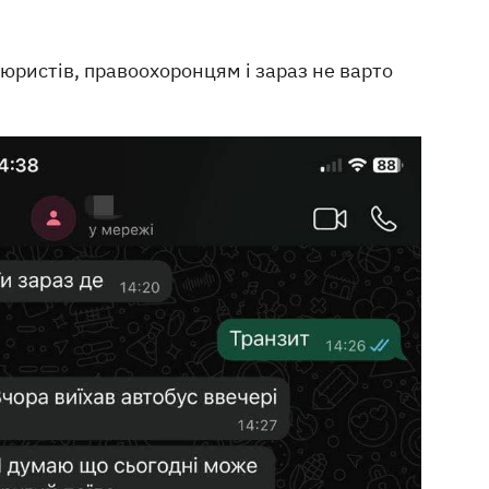
 юристів, правоохоронцям і зараз не варто