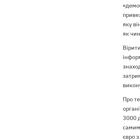
«демоб
привез
яку ві
як чин
Вірити
інформ
знахо
затри
викон
Про те
орган
3000 д
самим 
євро з