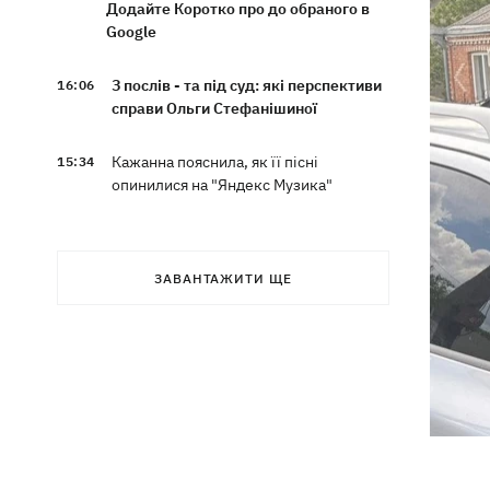
Додайте Коротко про до обраного в
Google
З послів - та під суд: які перспективи
16:06
справи Ольги Стефанішиної
Кажанна пояснила, як її пісні
15:34
опинилися на "Яндекс Музика"
У Львові відкрили виставку палиць,
15:23
присвячену інтернет-феномену зі
ЗАВАНТАЖИТИ ЩЕ
Threads
Кримінал замість концерту The
15:21
Weeknd - у Шегинях киянин намагався
підкупити прикордонника
У Києві з парку “винесли” режисерку,
14:37
яка протестує проти вирубки дерев