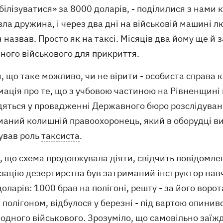
ілізуватися» за 8000 доларів, - поділилися з нами 
ла дружина, і через два дні на військовій машині л
н назвав. Просто як на таксі. Місяців два йому ще 
ного військового для прикриття.
, що таке можливо, чи не вірити - особиста справа 
ація про те, що з учбовою частиною на Рівненщині 
дяться у провадженні Державного бюро розслідувань
маний колишній правоохоронець, який в оборудці ви
ував роль
таксиста
.
, що схема продовжувала діяти, свідчить
повідомле
ізацію дезертирства був затриманий інструктор нав
оларів: 1000 брав на полігоні, решту - за його вор
полігоном, відбулося у березні - під вартою опинив
 одного військового. Зрозуміло, що самовільно заїж