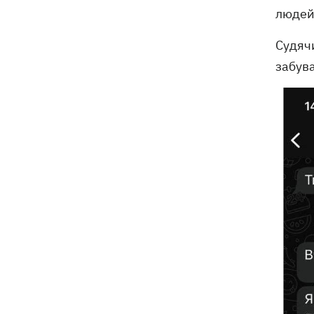
людей 
Судячи
забува