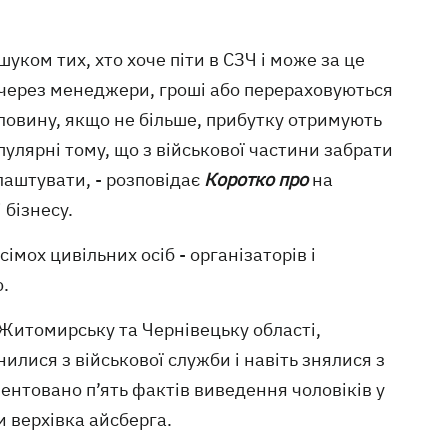
уком тих, хто хоче піти в СЗЧ і може за це
 через менеджери, гроші або перераховуються
оловину, якщо не більше, прибутку отримують
опулярні тому, що з військової частини забрати
лаштувати, - розповідає
Коротко про
на
 бізнесу.
мох цивільних осіб - організаторів і
ю.
 Житомирську та Чернівецьку області,
ьнилися з військової служби і навіть знялися з
ментовано п’ять фактів виведення чоловіків у
ки верхівка айсберга.