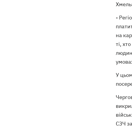
Хмель
- Регі
плати
на кар
ті, хт
людину
умовах
У цьом
посере
Чергов
викрил
військ
СЗЧ за