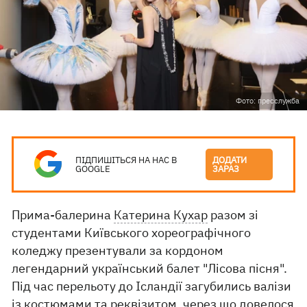
Фото: пресслужба
ПІДПИШІТЬСЯ НА НАС В
ДОДАТИ
GOOGLE
ЗАРАЗ
Прима-балерина
Катерина Кухар
разом зі
студентами Київського хореографічного
коледжу презентували за кордоном
легендарний український балет "Лісова пісня".
Під час перельоту до Ісландії загубились валізи
із костюмами та реквізитом, через що довелося