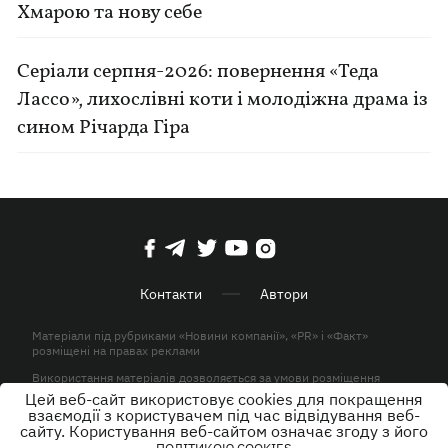
Хмарою та нову себе
Серіали серпня-2026: повернення «Теда
Лассо», лихослівні коти і молодіжна драма із
сином Річарда Гіра
Контакти
Автори
Матеріали під рубриками «Новини компанії», «PR» і «Факт»
розміщені на правах реклами
Використання матеріалів дозволяється за умови розміщення
активного гіперпосилання на KP.UA в першому абзаці.
Цей веб-сайт використовує cookies для покращення
взаємодії з користувачем під час відвідування веб-
© ТОВ «ЮЛАВ МЕДІА» 2026. Всі права захищені.
сайту. Користування веб-сайтом означає згоду з його