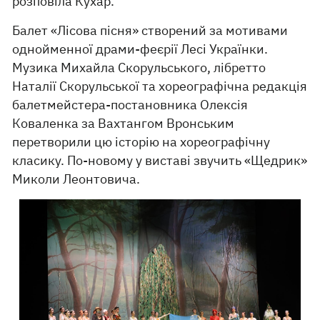
розповіла Кухар.
Балет «Лісова пісня» створений за мотивами
однойменної драми-феєрії Лесі Українки.
Музика Михайла Скорульського, лібретто
Наталії Скорульської та хореографічна редакція
балетмейстера-постановника Олексія
Коваленка за Вахтангом Вронським
перетворили цю історію на хореографічну
класику. По-новому у виставі звучить «Щедрик»
Миколи Леонтовича.