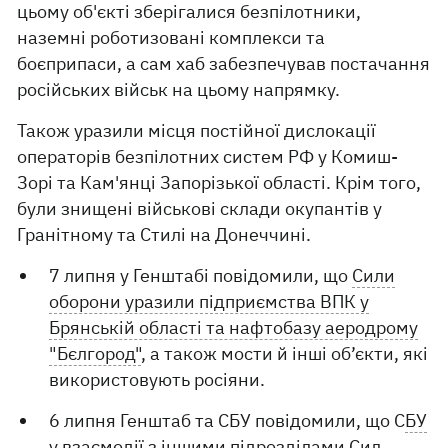
цьому об'єкті зберігалися безпілотники,
наземні роботизовані комплекси та
боєприпаси, а сам хаб забезпечував постачання
російських військ на цьому напрямку.
Також уразили місця постійної дислокації
операторів безпілотних систем РФ у Комиш-
Зорі та Кам'янці Запорізької області. Крім того,
були знищені військові склади окупантів у
Гранітному та Стилі на Донеччині.
7 липня у Генштабі повідомили, що
Сили
оборони уразили підприємства ВПК у
Брянській області та нафтобазу аеродрому
"Бєлгород"
, а також мости й інші об’єкти, які
використовують росіяни.
6 липня Генштаб та СБУ повідомили, що С
БУ
у взаємодії з іншими підрозділами Сил