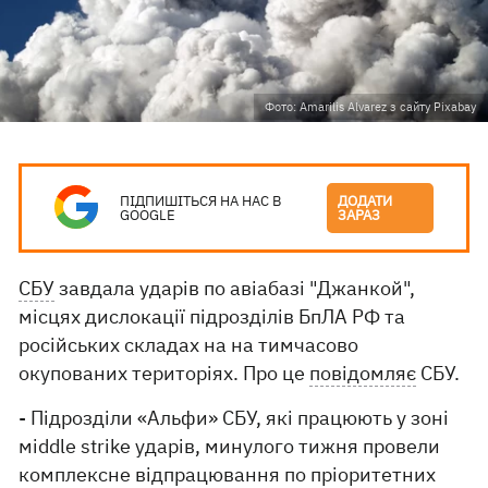
Фото: Amarilis Alvarez з сайту Pixabay
ПІДПИШІТЬСЯ НА НАС В
ДОДАТИ
GOOGLE
ЗАРАЗ
СБУ
завдала ударів по авіабазі "Джанкой",
місцях дислокації підрозділів БпЛА РФ та
російських складах на на тимчасово
окупованих територіях. Про це
повідомляє
СБУ.
- Підрозділи «Альфи» СБУ, які працюють у зоні
мiddle strike ударів, минулого тижня провели
комплексне відпрацювання по пріоритетних