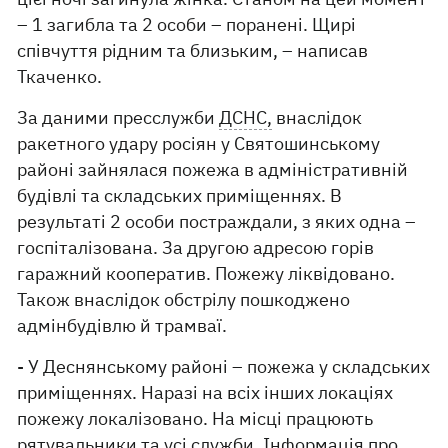
– 1 загибла та 2 особи – поранені. Щирі
співчуття рідним та близьким, – написав
Ткаченко.
За даними пресслужби
ДСНС,
внаслідок
ракетного удару росіян у Святошинському
районі зайнялася пожежа в адміністративній
будівлі та складських приміщеннях. В
результаті 2 особи постраждали, з яких одна –
госпіталізована. За другою адресою горів
гаражний кооператив. Пожежу ліквідовано.
Також внаслідок обстрілу пошкоджено
адмінбудівлю й трамваї.
- У Деснянському районі – пожежа у складських
приміщеннях. Наразі на всіх інших локаціях
пожежу локалізовано. На місці працюють
рятувальники та усі служби. Інформація про