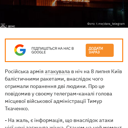
Фото: t.me/dsns_telegram
ПІДПИШІТЬСЯ НА НАС В
ДОДАТИ
GOOGLE
ЗАРАЗ
Російська армія
атакувала
в ніч на 8 липня Київ
балістичними ракетами, внаслідок чого
отримали поранення дві людини. Про це
повідомив у своєму телеграм-каналі голова
місцевої військової адміністрації Тимур
Ткаченко.
- На жаль, є інформація, що внаслідок атаки
цієї ночі загинула жінка. Станом на цей момент