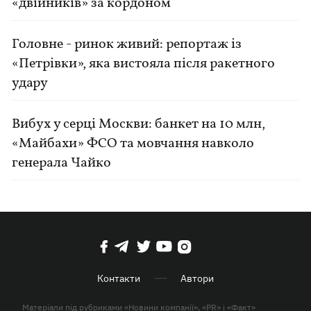
«двійників» за кордоном
Головне - ринок живий: репортаж із
«Петрівки», яка вистояла після ракетного
удару
Вибух у серці Москви: банкет на 10 млн,
«Майбахи» ФСО та мовчання навколо
генерала Чайко
Контакти
Автори
Матеріали під рубриками «Новини компанії», «PR» і «Факт»