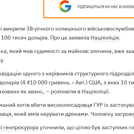
ПІДПИШІТЬСЯ НА НАС В GOOG
ві викрили 38-річного колишнього військовослужбо
 100 тисяч доларів. Про це заявила
Нацполіція
.
ка, який мав судимості за майнові злочини, вже за
у.
іквідацію одного з керівників структурного підрозд
доларів (4 410 000 гривень. - Авт.) США, з яких 10 ти
ховано як аванс, — розповіли в Нацполіції.
маний хотів вбити високопосадовця ГУР із застосув
вця, який вмів керувати дронами. Чоловіку загрожу
і генпрокурора
уточнили, що ціллю був заступник г