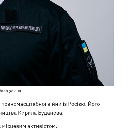
htab.gov.ua
с повномасштабної війни із Росією. Його
івництва Кирила Буданова.
ув місцевим активістом.