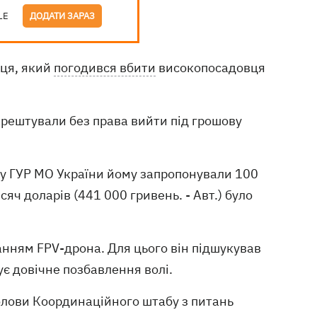
LE
ДОДАТИ ЗАРАЗ
вця, який
погодився вбити
високопосадовця
арештували без права вийти під грошову
ілу ГУР МО України йому запропонували 100
сяч доларів (441 000 гривень. - Авт.) було
анням FPV-дрона. Для цього він підшукував
є довічне позбавлення волі.
олови Координаційного штабу з питань