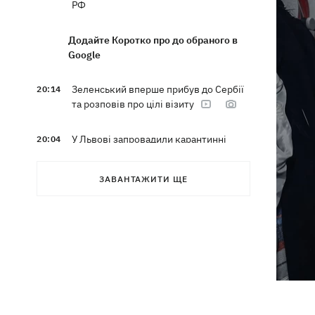
РФ
Додайте Коротко про до обраного в
Google
Зеленський вперше прибув до Сербії
20:14
та розповів про цілі візиту
У Львові запровадили карантинні
20:04
обмеження через виявлення сказу в
кота
ЗАВАНТАЖИТИ ЩЕ
Україна та Польща завершили
19:49
ексгумацію жертв Волинської трагедії
у двох селах на Волині
У Будапешті після обмілення Дунаю
19:16
підняли з дна мотоцикл вермахту та
останки двох солдатів