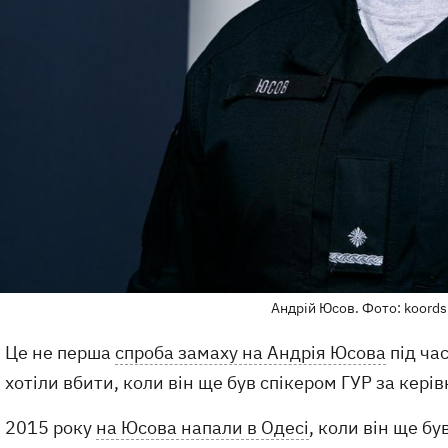
Андрій Юсов. Фото: koords
Це не перша
спроба замаху на Андрія Юсова
під ча
хотіли вбити, коли він ще був спікером ГУР за кер
2015 року
на Юсова напали в Одесі
, коли він ще б