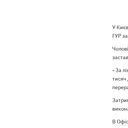
19:00
Анекдоти та меми тижня: прильоти-
прильоти, ідіть на болота і
український Джеймс Бонд з
кабачками
У Киє
ГУР за
Тисяча незаконно списаних чоловіків
18:53
- суд взяв під варту ексочільника
Чолові
Мукачівського ТЦК
застав
Дрони ЗСУ вразили 10
18:48
- За л
електропідстанцій, 6 суден
"тіньового" флоту та базу ФСБ в
тисяч 
Криму
перера
Навроцький у річницю свого
18:20
Затри
президентства пообіцяв підтримувати
викона
Україну у боротьбі з РФ
В
Офіс
17:54
Прем'єри тижня: битва поп-дів —