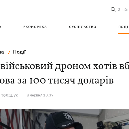
Знайт
А
ЕКОНОМІКА
СУСПІЛЬСТВО
ПОДІ
на
Події
військовий дроном хотів в
ва за 100 тисяч доларів
8 червня 10:39
А ПОЛІЩУК