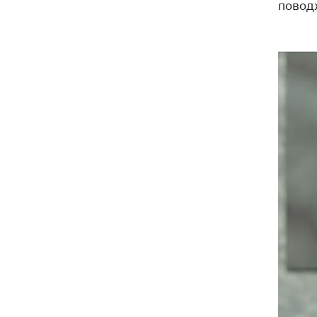
Бадоєв зняв кліп для Dorofeeva, а
повод
Дуцик - для Тіни Кароль