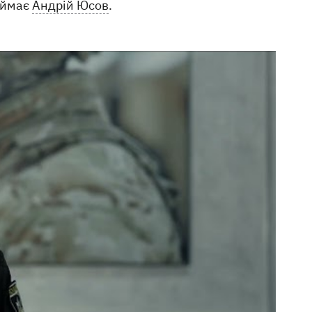
іймає
Андрій Юсов
.