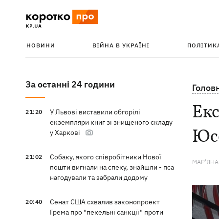
НОВИНИ
ВІЙНА В УКРАЇНІ
ПОЛІТИК
За останні 24 години
Голов
Екс
У Львові виставили обгорілі
21:20
екземпляри книг зі знищеного складу
Юсо
у Харкові
Собаку, якого співробітники Нової
21:02
МАР'ЯН
пошти вигнали на спеку, знайшли - пса
нагодували та забрали додому
Сенат США схвалив законопроект
20:40
Грема про "пекельні санкції" проти