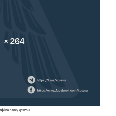
афіка t.me/kpszsu