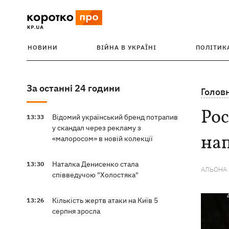
НОВИНИ
ВІЙНА В УКРАЇНІ
ПОЛІТИК
За останні 24 години
Голов
Рос
Відомий український бренд потрапив
13:33
у скандал через рекламу з
на
«малоросом» в новій колекції
Наталка Денисенко стала
13:30
АЛЬОНА
співведучою "Холостяка"
Кількість жертв атаки на Київ 5
13:26
серпня зросла