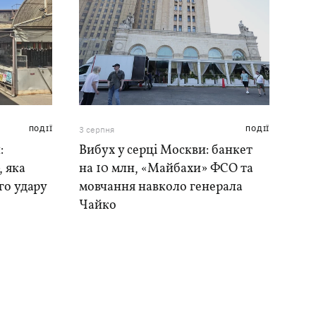
ПОДІЇ
3 серпня
ПОДІЇ
:
Вибух у серці Москви: банкет
, яка
на 10 млн, «Майбахи» ФСО та
го удару
мовчання навколо генерала
Чайко