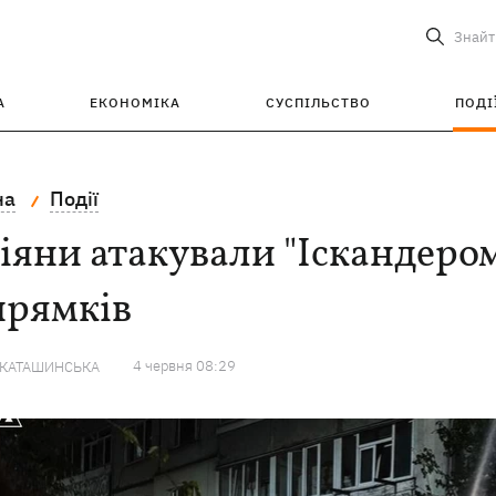
Знайт
А
ЕКОНОМІКА
СУСПІЛЬСТВО
ПОДІ
на
Події
іяни атакували "Іскандером
прямків
4 червня 08:29
 КАТАШИНСЬКА