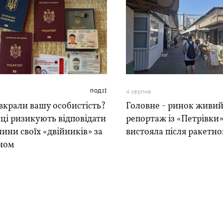
ПОДІЇ
4 серпня
вкрали вашу особистість?
Головне - ринок живий
ці ризикують відповідати
репортаж із «Петрівки»
чини своїх «двійників» за
вистояла після ракетно
ном