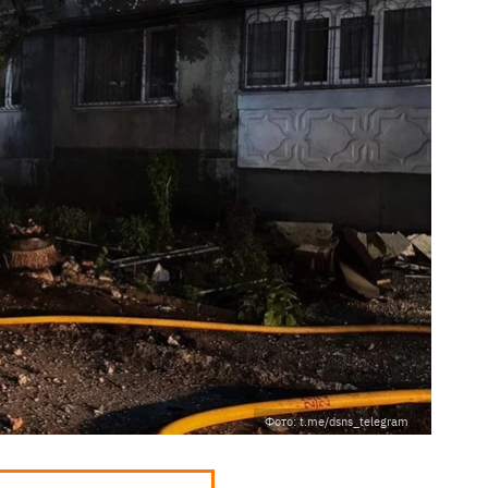
Фото: t.me/dsns_telegram