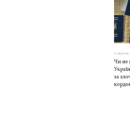
4 серпня
Чи не 
Україн
за зло
кордо