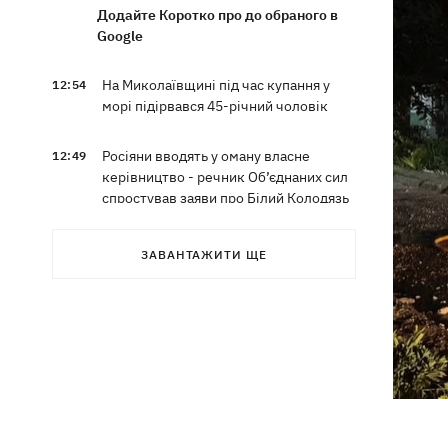
Додайте Коротко про до обраного в
Google
На Миколаївщині під час купання у
12:54
морі підірвався 45-річний чоловік
Росіяни вводять у оману власне
12:49
керівництво - речник Об’єднаних сил
спростував заяви про Білий Колодязь
Наталя Могилевська вперше стане
12:47
ЗАВАНТАЖИТИ ЩЕ
тренеркою дорослого "Голосу"
Україна успішно протестувала власну
12:18
балістику – експерт розповів про яку
саме ракету йдеться
Василь Іванчук першим серед
11:50
українців за часів Незалежності