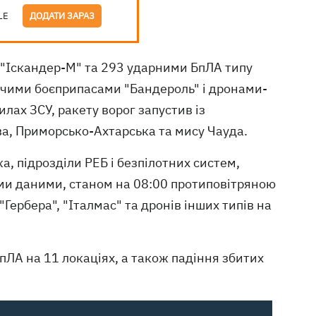
LE
ДОДАТИ ЗАРАЗ
"Іскандер-М" та 293 ударними БпЛА типу
жуючими боєприпасами "Бандероль" і дронами-
илах ЗСУ, ракету ворог запустив із
ова, Приморсько-Ахтарська та мису Чауда.
ка, підрозділи РЕБ і безпілотних систем,
іми даними, станом на 08:00 протиповітряною
ербера", "Італмас" та дронів інших типів на
пЛА на 11 локаціях, а також падіння збитих