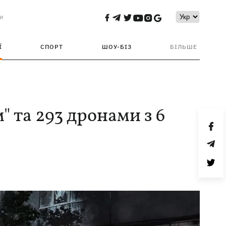
и
Ї
СПОРТ
ШОУ-БІЗ
БІЛЬШЕ
" та 293 дронами з 6