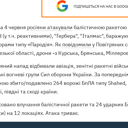
ПІДПИШІТЬСЯ НА НАС В GOOG
на 4 червня
росіяни атакували
балістичною ракетою 
 (у т.ч. реактивними), "Гербера", "Італмас", бара
орами типу «Пародія». Як
повідомили
у Повітряних с
зької області, дрони -з Курська, Брянська, Міллер
яний напад відбивали авіація, зенітні ракетні війсь
ні вогневі групи Сил оборони України. За попередн
ою збито/подавлено 264 ворожі БпЛА типу Shahed, "Г
і, півдні та сході країни.
овано влучання балістичної ракети та 24 ударних Б
и) на 12 локаціях. Атака триває.