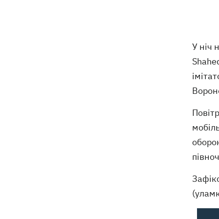
увійде до Зали слави шахів
На Житомирщині в будівлі ТЦК помер
11:10
військовозобов'язаний – подробиці
У ніч 
від військкомату
Shahed
Росіяни вдарили по людях на ринку
10:34
імітат
на Сумщині – багато поранених
Вороне
На горі Петрос блискавка вдарила у
09:59
Повітр
двох туристів
мобіль
Росіяни атакували 147 дронами з 5
оборон
09:23
напрямків
півноч
Зафікс
(уламк