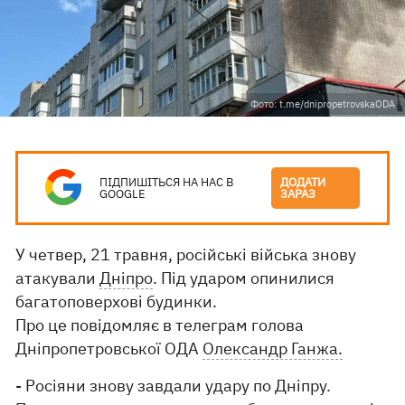
Фото: t.me/dnipropetrovskaODA
ПІДПИШІТЬСЯ НА НАС В
ДОДАТИ
GOOGLE
ЗАРАЗ
У четвер, 21 травня, російські війська знову
атакували
Дніпро
. Під ударом опинилися
багатоповерхові будинки.
Про це повідомляє в телеграм голова
Дніпропетровської ОДА
Олександр Ганжа.
- Росіяни знову завдали удару по Дніпру.