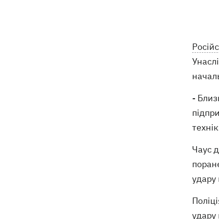
На Закарпатті – масштабні обшуки у
11:41
ТЦК
Експосол у США Стефанішина після
11:08
Російс
відставки планує працювати у
приватному секторі
Унасл
началь
Екстоппосадовець Повітряних сил
10:38
отримав нову підозру
- Близ
підпр
Не має таємного послання: ЗМІ
10:30
дізналися, чому принцеса Євгенія
технік
народжувала у Португалії
Чаус 
У Москві в умовах секретності
10:12
поран
поховали російського генерала
удару
Єрусалімова - міг загинути під час
вибуху в ресторані
Поліці
удару 