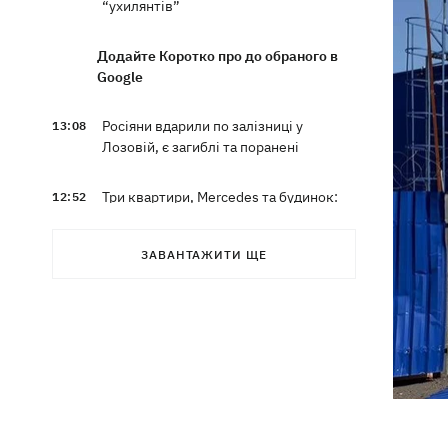
“ухилянтів”
Додайте Коротко про до обраного в
Google
Росіяни вдарили по залізниці у
13:08
Лозовій, є загиблі та поранені
Три квартири, Mercedes та будинок:
12:52
що фігурує у підозрі експосла
Стефанішиної
ЗАВАНТАЖИТИ ЩЕ
Британія запровадила нові санкції
12:29
проти Росії
У Києві затримали очільника
12:26
приватного медцентру, через дії
якого загинули двоє новонароджених