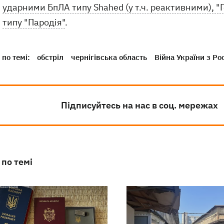
ударними БпЛА типу Shahed (у т.ч. реактивними), "
типу "Пародія"
.
по темі:
обстріл
чернігівська область
Війна України з Ро
Підписуйтесь на нас в соц. мережах
 по темі