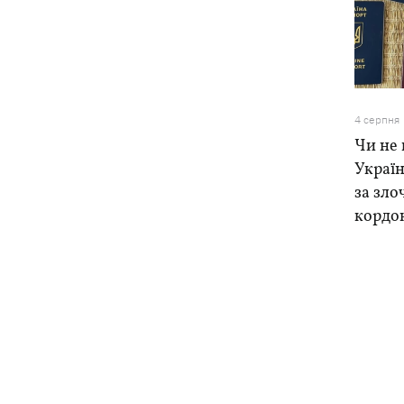
4 серпня
Чи не 
Україн
за зло
кордо