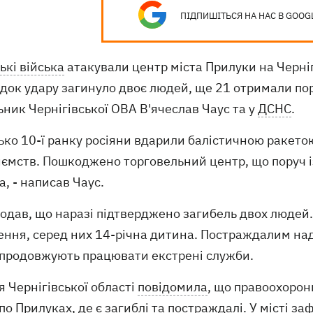
ПІДПИШІТЬСЯ НА НАС В GOOG
ькі війська
атакували центр міста Прилуки на Черніг
ідок удару загинуло двоє людей, ще 21 отримали по
ник Чернігівської ОВА В'ячеслав Чаус та у
ДСНС
.
ько 10-ї ранку росіяни вдарили балістичною ракетою
иємств. Пошкоджено торговельний центр, що поруч і
а, - написав Чаус.
додав, що наразі підтверджено загибель двох люде
ення, серед них 14-річна дитина. Постраждалим над
 продовжують працювати екстрені служби.
я Чернігівської області
повідомила
, що правоохорон
по Прилуках, де є загиблі та постраждалі. У місті 