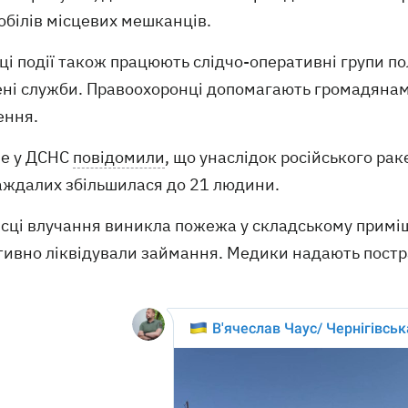
обілів місцевих мешканців.
ці події також працюють слідчо-оперативні групи пол
ені служби. Правоохоронці допомагають громадянам
ення.
ше у ДСНС
повідомили
, що унаслідок російського рак
аждалих збільшилася до 21 людини.
місці влучання виникла пожежа у складському примі
тивно ліквідували займання. Медики надають постр