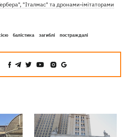
Гербера", "Італмас" та дронами-імітаторами
сією
балістика
загиблі
постраждалі