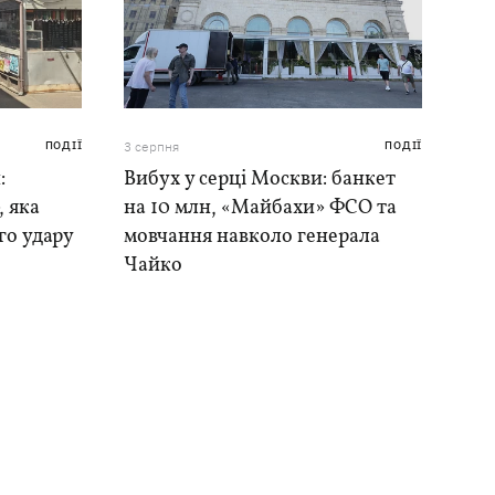
ПОДІЇ
3 серпня
ПОДІЇ
:
Вибух у серці Москви: банкет
, яка
на 10 млн, «Майбахи» ФСО та
го удару
мовчання навколо генерала
Чайко