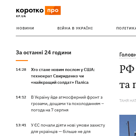
НОВИНИ
ВІЙНА В УКРАЇНІ
ПОЛІТИК
За останні 24 години
Голов
РФ 
Хто стане новим послом у США:
14:28
технократ Свириденко чи
та 
«найкращий солдат» Паліса
В Україну йде атмосферний фронт з
14:12
ТАНЯ НА
грозами, дощами та похолоданням –
погода на 7 серпня
У ЄС почали діяти нові умови захисту
13:41
для українців — більше не для