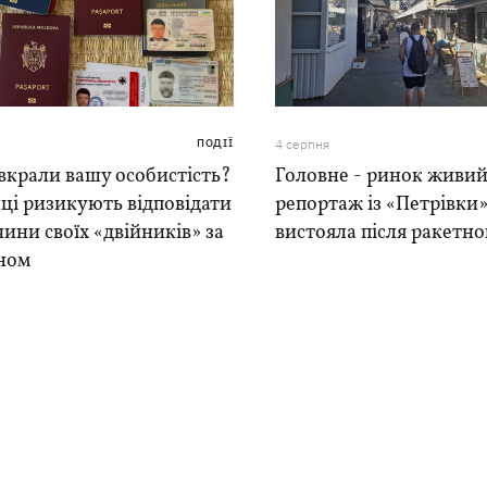
ПОДІЇ
4 серпня
вкрали вашу особистість?
Головне - ринок живий
ці ризикують відповідати
репортаж із «Петрівки»
чини своїх «двійників» за
вистояла після ракетно
ном