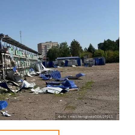
Фото: t.me/chernigivskaODA/29211