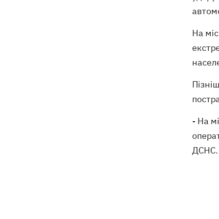
автом
На міс
екстр
насел
Пізні
постр
- На 
опера
ДСНС.