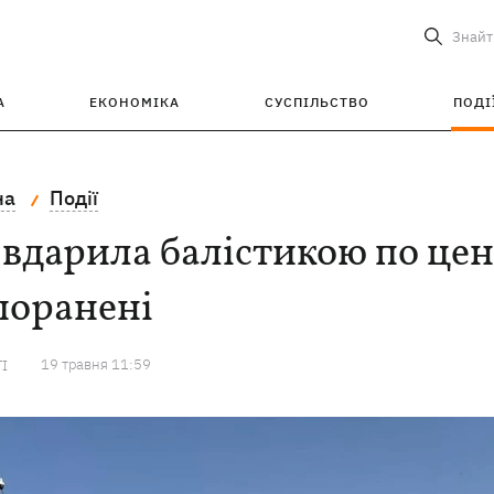
Знайт
А
ЕКОНОМІКА
СУСПІЛЬСТВО
ПОДІ
на
Події
вдарила балістикою по цент
поранені
19 травня 11:59
ТІ