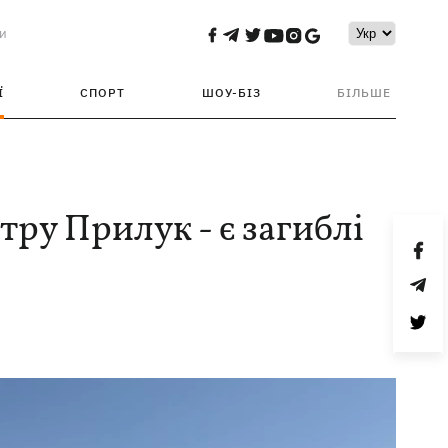
и
Ї
СПОРТ
ШОУ-БІЗ
БІЛЬШЕ
ру Прилук - є загиблі