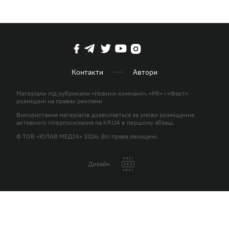
Контакти
Автори
Матеріали під рубриками «Новини компанії», «PR» і «Факт»
розміщені на правах реклами
Використання матеріалів дозволяється за умови розміщення
активного гіперпосилання на KP.UA в першому абзаці.
© ТОВ «ЮЛАВ МЕДІА» 2026. Всі права захищені.
Дизайн