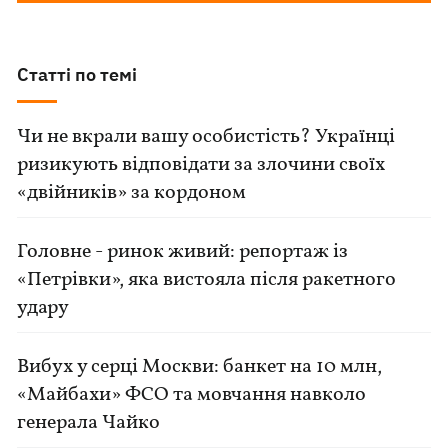
Статті по темі
Чи не вкрали вашу особистість? Українці
ризикують відповідати за злочини своїх
«двійників» за кордоном
Головне - ринок живий: репортаж із
«Петрівки», яка вистояла після ракетного
удару
Вибух у серці Москви: банкет на 10 млн,
«Майбахи» ФСО та мовчання навколо
генерала Чайко