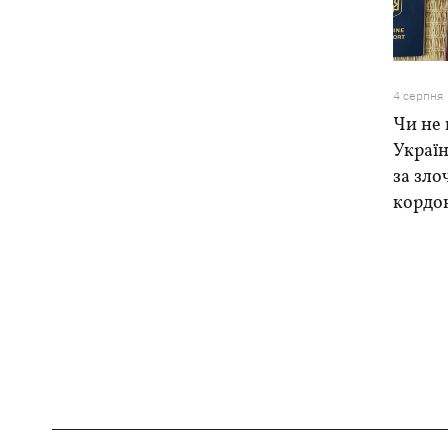
4 серпня
Чи не 
Україн
за зло
кордо