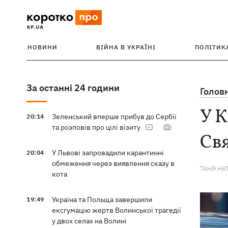
НОВИНИ
ВІЙНА В УКРАЇНІ
ПОЛІТИК
За останні 24 години
Голов
У К
Зеленський вперше прибув до Сербії
20:14
та розповів про цілі візиту
Свя
У Львові запровадили карантинні
20:04
обмеження через виявлення сказу в
ТАНЯ НА
кота
Україна та Польща завершили
19:49
ексгумацію жертв Волинської трагедії
у двох селах на Волині