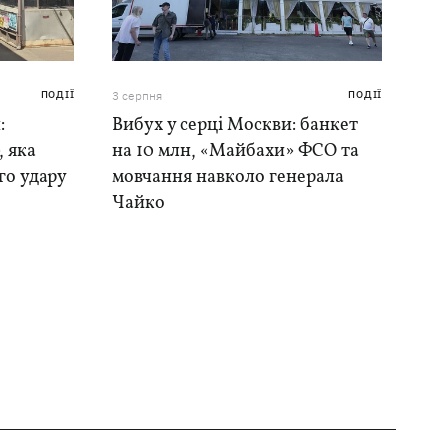
ПОДІЇ
3 серпня
ПОДІЇ
:
Вибух у серці Москви: банкет
, яка
на 10 млн, «Майбахи» ФСО та
го удару
мовчання навколо генерала
Чайко