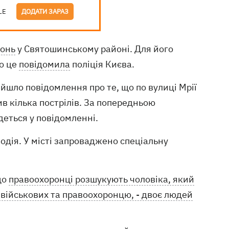
LE
ДОДАТИ ЗАРАЗ
гонь
у Святошинському районі. Для його
о це
повідомила
поліція Києва.
ійшло повідомлення про те, що по вулиці Мрії
в кілька пострілів. За попередньою
деться у повідомленні.
водія. У місті запроваджено спеціальну
що
правоохоронці розшукують чоловіка, який
 військових та правоохоронцю, - двоє людей