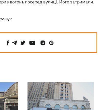
дкрив вогонь посеред вулиці. Його затримали
.
Розшук