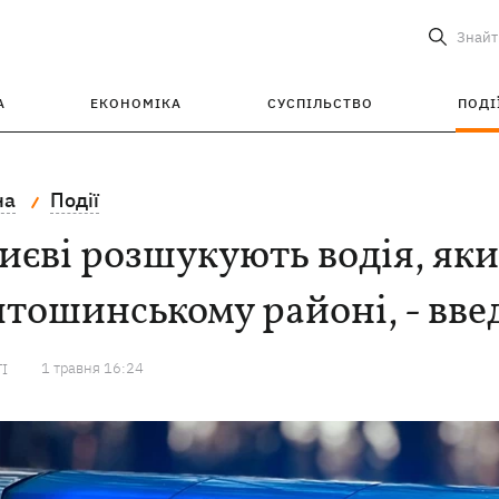
Знайт
А
ЕКОНОМІКА
СУСПІЛЬСТВО
ПОДІ
на
Події
иєві розшукують водія, яки
тошинському районі, - вв
1 травня 16:24
ТІ