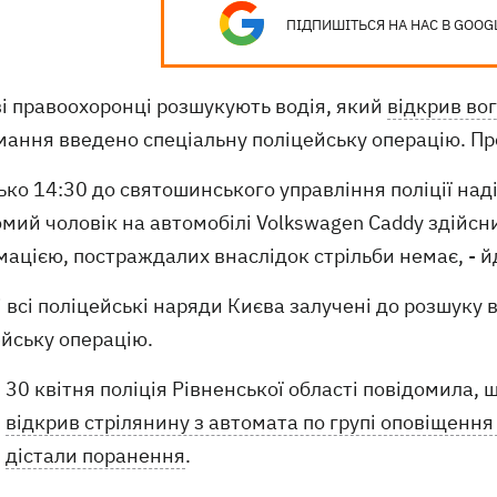
ПІДПИШІТЬСЯ НА НАС В GOOG
ві правоохоронці розшукують водія, який
відкрив во
мання введено спеціальну поліцейську операцію. Пр
ько 14:30 до святошинського управління поліції над
мий чоловік на автомобілі Volkswagen Caddy здійсни
ацією, постраждалих внаслідок стрільби немає, - й
 всі поліцейські наряди Києва залучені до розшуку 
ейську операцію.
30 квітня поліція Рівненської області повідомила, 
відкрив стрілянину з автомата по групі оповіщення
дістали поранення
.