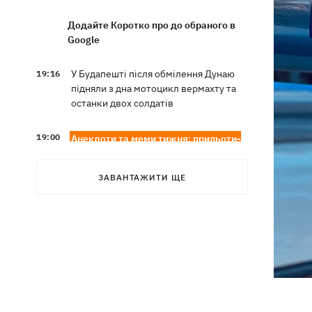
Додайте Коротко про до обраного в
Google
У Будапешті після обмілення Дунаю
19:16
підняли з дна мотоцикл вермахту та
останки двох солдатів
19:00
Анекдоти та меми тижня: прильоти-
прильоти, ідіть на болота і
український Джеймс Бонд з
ЗАВАНТАЖИТИ ЩЕ
кабачками
Тисяча незаконно списаних чоловіків
18:53
- суд взяв під варту ексочільника
Мукачівського ТЦК
Дрони ЗСУ вразили 10
18:48
електропідстанцій, 6 суден
"тіньового" флоту та базу ФСБ в