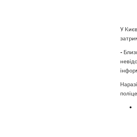
Криму
Навроцький у річницю свого
18:20
президентства пообіцяв підтримувати
У Киє
Україну у боротьбі з РФ
затри
17:54
Прем'єри тижня: битва поп-дів —
- Близ
Бадоєв зняв кліп для Dorofeeva, а
Дуцик - для Тіни Кароль
невідо
інформ
РФ знищила на Київщині найбільший в
17:47
Україні склад засобів індивідуального
Наразі
захисту Delta Plus
поліц
Аномальна спека встановила
17:43
температурні рекорди одразу в 13
українських містах
РФ масовано атакувала "Укрнафту" -
17:20
пошкоджено сім об'єктів видобутку