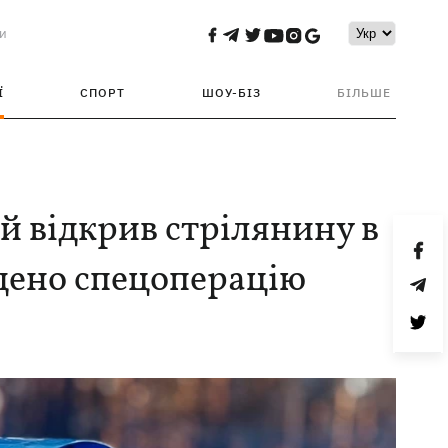
и
Ї
СПОРТ
ШОУ-БІЗ
БІЛЬШЕ
й відкрив стрілянину в
едено спецоперацію