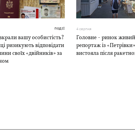
ПОДІЇ
4 серпня
вкрали вашу особистість?
Головне - ринок живий
ці ризикують відповідати
репортаж із «Петрівки»
чини своїх «двійників» за
вистояла після ракетно
ном