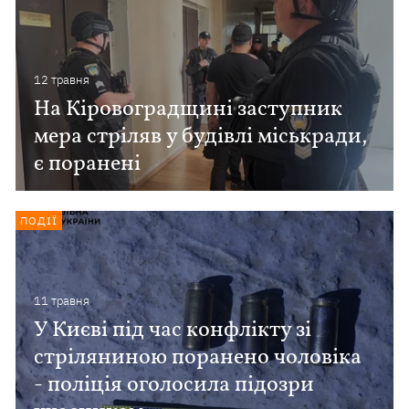
12 травня
На Кіровоградщині заступник
мера стріляв у будівлі міськради,
є поранені
ПОДІЇ
11 травня
У Києві під час конфлікту зі
стріляниною поранено чоловіка
- поліція оголосила підозри