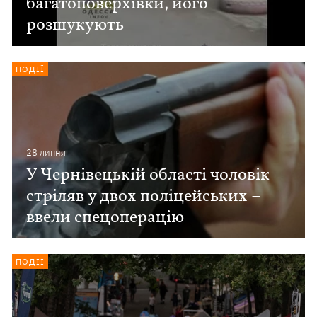
багатоповерхівки, його
розшукують
ПОДІЇ
28 липня
У Чернівецькій області чоловік
стріляв у двох поліцейських –
ввели спецоперацію
ПОДІЇ