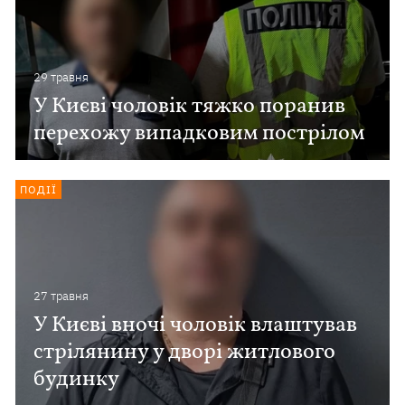
29 травня
У Києві чоловік тяжко поранив
перехожу випадковим пострілом
ПОДІЇ
27 травня
У Києві вночі чоловік влаштував
стрілянину у дворі житлового
будинку