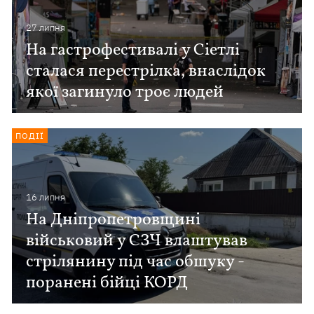
27 липня
На гастрофестивалі у Сіетлі
сталася перестрілка, внаслідок
якої загинуло троє людей
ПОДІЇ
16 липня
На Дніпропетровщині
військовий у СЗЧ влаштував
стрілянину під час обшуку -
поранені бійці КОРД