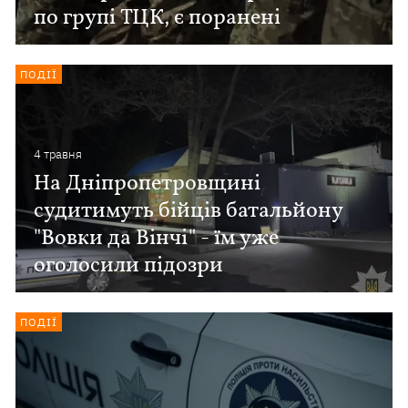
по групі ТЦК, є поранені
ПОДІЇ
4 травня
На Дніпропетровщині
судитимуть бійців батальйону
"Вовки да Вінчі" - їм уже
оголосили підозри
ПОДІЇ