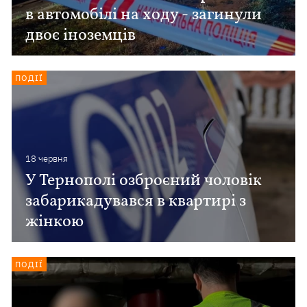
в автомобілі на ходу - загинули
двоє іноземців
ПОДІЇ
18 червня
У Тернополі озброєний чоловік
забарикадувався в квартирі з
жінкою
ПОДІЇ