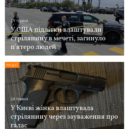
19 травня
У США підлітки влаштували
стрілянину в мечеті, загинуло
п'ятеро людей
ПОДІЇ
18 травня
У Києві жінка влаштувала
стрілянину через зауваження про
галас