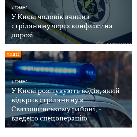
2 травня
У Києві чоловік вчинив
стрілянину через конфлікт на
дорозі
ПОДІЇ
1 травня
У Києві розшукують водія, який
відкрив стрілянину в
Святошинському районі, -
введено спецоперацію