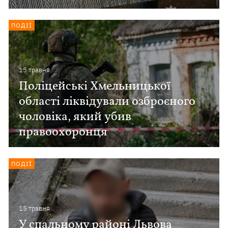
ПОДІЇ
15 травня
Поліцейські Хмельницької
області ліквідували озброєного
чоловіка, який убив
правоохоронця
ПОДІЇ
15 травня
У спальному районі Львова