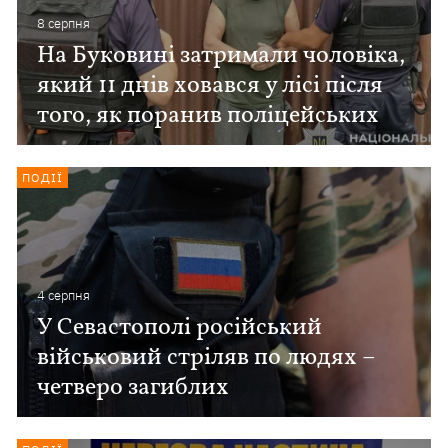
8 серпня
На Буковині затримали чоловіка,
який 11 днів ховався у лісі після
того, як поранив поліцейських
ПОДІЇ
4 серпня
У Севастополі російський
військовий стріляв по людях –
четверо загиблих