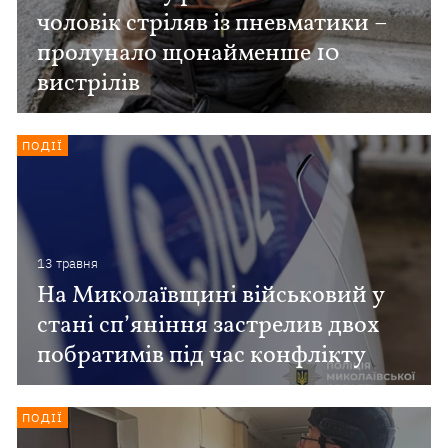
чоловік стріляв із пневматики –
пролунало щонайменше 10
вистрілів
ПОДІЇ
13 травня
На Миколаївщині військовий у
стані сп’яніння застрелив двох
побратимів під час конфлікту
ПОДІЇ