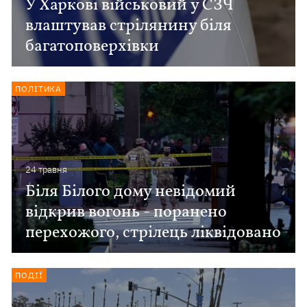
У Харкові військовий у СЗЧ
влаштував стрілянину біля
багатоповерхівки
ПОЛІТИКА
24 травня
Біля Білого дому невідомий
відкрив вогонь - поранено
перехожого, стрілець ліквідовано
ПОДІЇ