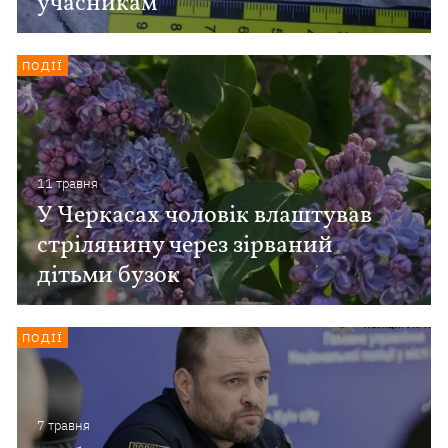
учасникам
ПОДІЇ
11 травня
У Черкасах чоловік влаштував
стрілянину через зірваний
дітьми бузок
ПОДІЇ
7 травня