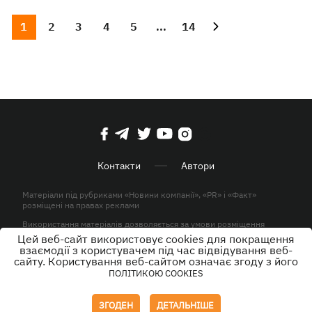
1
2
3
4
5
...
14
Контакти
Автори
Матеріали під рубриками «Новини компанії», «PR» і «Факт»
розміщені на правах реклами
Використання матеріалів дозволяється за умови розміщення
активного гіперпосилання на KP.UA в першому абзаці.
Цей веб-сайт використовує cookies для покращення
взаємодії з користувачем під час відвідування веб-
© ТОВ «ЮЛАВ МЕДІА» 2026. Всі права захищені.
сайту. Користування веб-сайтом означає згоду з його
ПОЛІТИКОЮ COOKIES
Дизайн
ЗГОДЕН
ДЕТАЛЬНІШЕ