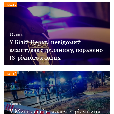
ПОДІЇ
12 липня
У Білій Церкві невідомий
влаштував стрілянину, поранено
18-річного хлопця
ПОДІЇ
1 липня
У Миколаєві сталася стрілянина