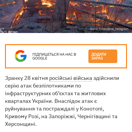
Фото: t.me/dsns_telegram
ПІДПИШІТЬСЯ НА НАС В
ДОДАТИ
GOOGLE
ЗАРАЗ
Зранку 28 квітня
російські війська
здійснили
серію атак безпілотниками по
інфраструктурних об’єктах та житлових
кварталах України. Внаслідок атак є
руйнування та постраждалі у Конотопі,
Кривому Розі, на Запоріжжі, Чернігівщині та
Херсонщині.