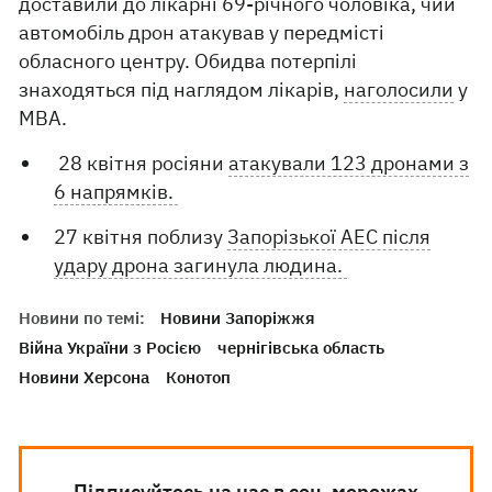
доставили до лікарні 69-річного чоловіка, чий
автомобіль дрон атакував у передмісті
обласного центру. Обидва потерпілі
знаходяться під наглядом лікарів,
наголосили
у
МВА.
28 квітня росіяни
атакували 123 дронами з
6 напрямків.
27 квітня поблизу
Запорізької АЕС після
удару дрона загинула людина.
Новини по темі:
Новини Запоріжжя
Війна України з Росією
чернігівська область
Новини Херсона
Конотоп
Підписуйтесь на нас в соц. мережах