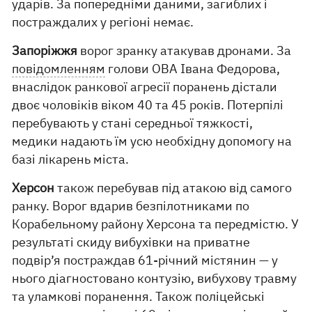
ударів. За попередніми даними, загиблих і
постраждалих у регіоні немає.
Запоріжжя
ворог зранку атакував дронами. За
повідомленням
голови ОВА Івана Федорова,
внаслідок ранкової агресії поранень дістали
двоє чоловіків віком 40 та 45 років. Потерпілі
перебувають у стані середньої тяжкості,
медики надають їм усю необхідну допомогу на
базі лікарень міста.
Херсон
також перебував під атакою від самого
ранку. Ворог вдарив безпілотниками по
Корабельному району Херсона та передмістю. У
результаті скиду вибухівки на приватне
подвір’я постраждав 61-річний містянин — у
нього діагностовано контузію, вибухову травму
та уламкові поранення. Також поліцейські