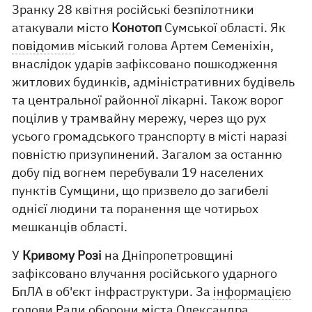
Зранку 28 квітня російські безпілотники
атакували місто
Конотоп
Сумської області. Як
повідомив
міський голова Артем Семеніхін,
внаслідок ударів зафіксовано пошкодження
житлових будинків, адміністративних будівель
та центральної районної лікарні. Також ворог
поцілив у трамвайну мережу, через що рух
усього громадського транспорту в місті наразі
повністю призупинений. Загалом за останню
добу під вогнем перебували 19 населених
пунктів Сумщини, що призвело до загибелі
однієї людини та поранення ще чотирьох
мешканців області.
У
Кривому Розі
на Дніпропетровщині
зафіксовано влучання російського ударного
БпЛА в об'єкт інфраструктури. За
інформацією
голови Ради оборони міста Олександра