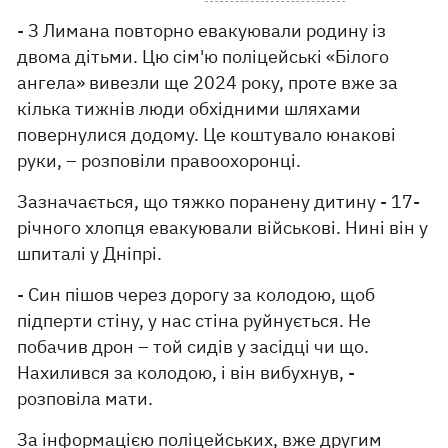
- З Лимана повторно евакуювали родину із
двома дітьми. Цю сім'ю поліцейські «Білого
ангела» вивезли ще 2024 року, проте вже за
кілька тижнів люди обхідними шляхами
повернулися додому. Це коштувало юнакові
руки, – розповіли правоохоронці.
Зазначається, що тяжко поранену дитину - 17-
річного хлопця евакуювали військові. Нині він у
шпиталі у Дніпрі.
- Син пішов через дорогу за колодою, щоб
підперти стіну, у нас стіна руйнується. Не
побачив дрон – той сидів у засідці чи що.
Нахилився за колодою, і він вибухнув, -
розповіла мати.
За інформацією поліцейських, вже другим