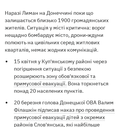
Наразі Лиман на Донеччині поки що
залишається близько 1900 громадянських
жителів. Ситуація у місті критична: ворог
нещадно бомбардує місто, дрони-ждуни
полюють на цивільних серед житлових
кварталів, немає жодних комунікацій.
15 квітня у Куп'янському районі через
погіршення ситуації з безпекою
розширюють зону обов'язкової та
примусової евакуації.
Вона торкнеться
понад 20 населених пунктів.
20 березня голова Донецької ОВА Валим
Філашкін підписав наказ про проведення
примусової евакуації дітей з окремих
районів Слов'янська
, які найбільше