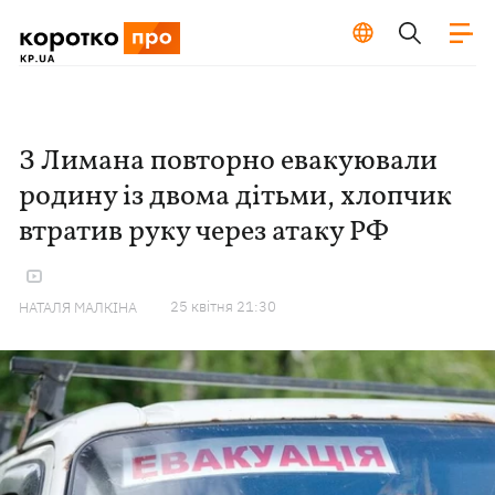
З Лимана повторно евакуювали
родину із двома дітьми, хлопчик
втратив руку через атаку РФ
25 квiтня 21:30
НАТАЛЯ МАЛКІНА