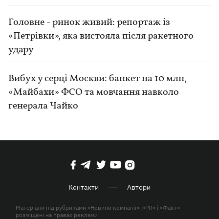
Головне - ринок живий: репортаж із
«Петрівки», яка вистояла після ракетного
удару
Вибух у серці Москви: банкет на 10 млн,
«Майбахи» ФСО та мовчання навколо
генерала Чайко
Контакти
Автори
Матеріали під рубриками «Новини компанії», «PR» і «Факт»
розміщені на правах реклами