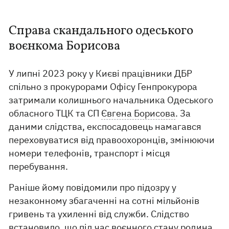
Справа скандального одеського
воєнкома Борисова
У липні 2023 року у Києві працівники ДБР
спільно з прокурорами Офісу Генпрокурора
затримали колишнього начальника Одеського
обласного ТЦК та СП
Євгена Борисова
. За
даними слідства, експосадовець намагався
переховуватися від правоохоронців, змінюючи
номери телефонів, транспорт і місця
перебування.
Раніше йому повідомили про підозру у
незаконному збагаченні на сотні мільйонів
гривень та ухиленні від служби. Слідство
встановило, що під час воєнного стану родина