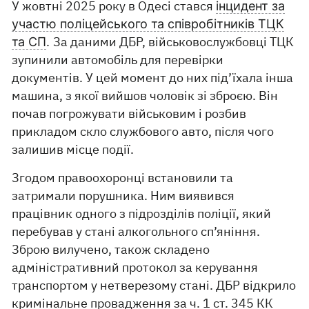
У жовтні 2025 року в Одесі стався
інцидент за
участю поліцейського та співробітників ТЦК
За даними ДБР, військовослужбовці ТЦК
та СП
.
зупинили автомобіль для перевірки
документів. У цей момент до них під’їхала інша
машина, з якої вийшов чоловік зі зброєю. Він
почав погрожувати військовим і розбив
прикладом скло службового авто, після чого
залишив місце події.
Згодом правоохоронці встановили та
затримали порушника. Ним виявився
працівник одного з підрозділів поліції, який
перебував у стані алкогольного сп’яніння.
Зброю вилучено, також складено
адміністративний протокол за керування
транспортом у нетверезому стані. ДБР відкрило
кримінальне провадження за ч. 1 ст. 345 КК