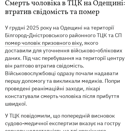
Смерть чоловіка в ТЦК на Одещині:
втратив свідомість та помер
У грудні 2025 року на Одещині на території
Білгород-Дністровського районного ТЦК та СП
помер чоловік призовного віку
, якого
доставили для уточнення військово-облікових
даних. Під час перебування на території центру
він раптово втратив свідомість.
Військовослужбовці одразу почали надавати
першу допомогу та викликали медиків. Попри
проведені реанімаційні заходи, лікарі
констатували смерть чоловіка після прибуття
швидкої.
У ТЦК повідомили, що попередній висновок
судово-медичної експертизи вказує на гостру
серцеву недостатність на тлі хронічного