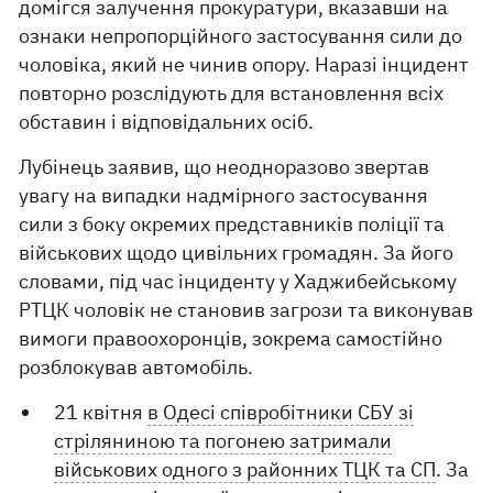
домігся залучення прокуратури, вказавши на
ознаки непропорційного застосування сили до
чоловіка, який не чинив опору. Наразі інцидент
повторно розслідують для встановлення всіх
обставин і відповідальних осіб.
Лубінець заявив, що неодноразово звертав
увагу на випадки надмірного застосування
сили з боку окремих представників поліції та
військових щодо цивільних громадян. За його
словами, під час інциденту у Хаджибейському
РТЦК чоловік не становив загрози та виконував
вимоги правоохоронців, зокрема самостійно
розблокував автомобіль.
21 квітня
в Одесі співробітники СБУ зі
стріляниною та погонею затримали
військових одного з районних ТЦК та СП
. За