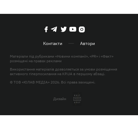
Контакти
Автори
Матеріали під рубриками «Новини компанії», «PR» і «Факт»
розміщені на правах реклами
Використання матеріалів дозволяється за умови розміщення
активного гіперпосилання на KP.UA в першому абзаці.
© ТОВ «ЮЛАВ МЕДІА» 2026. Всі права захищені.
Дизайн