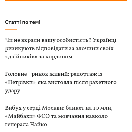
Статті по темі
Чи не вкрали вашу особистість? Українці
ризикують відповідати за злочини своїх
«двійників» за кордоном
Головне - ринок живий: репортаж із
«Петрівки», яка вистояла після ракетного
удару
Вибух у серці Москви: банкет на 10 млн,
«Майбахи» ФСО та мовчання навколо
генерала Чайко