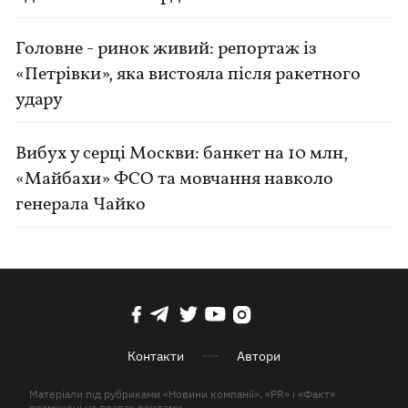
Головне - ринок живий: репортаж із
«Петрівки», яка вистояла після ракетного
удару
Вибух у серці Москви: банкет на 10 млн,
«Майбахи» ФСО та мовчання навколо
генерала Чайко
Контакти
Автори
Матеріали під рубриками «Новини компанії», «PR» і «Факт»
розміщені на правах реклами