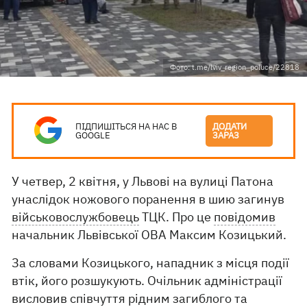
Фото: t.me/lviv_region_poluce/22818
ПІДПИШІТЬСЯ НА НАС В
ДОДАТИ
GOOGLE
ЗАРАЗ
У четвер, 2 квітня, у Львові на вулиці Патона
унаслідок ножового поранення в шию загинув
військовослужбовець
ТЦК. Про це
повідомив
начальник Львівської ОВА Максим Козицький.
За словами Козицького, нападник з місця події
втік, його розшукують. Очільник адміністрації
висловив співчуття рідним загиблого та