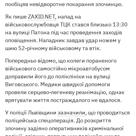
пообіцяв невідворотне покарання злочинцю.
Як пише
ZAXID.NET,
напад на
військовослужбовця ТЦК стався близько 13:30
на вулиці Патона під час проведення заходів
оповіщення. Нападник завдав удар ножем у
шию 52-річному військовому та втік.
Попередньо відомо, що колеги пораненого
військового самостійно мікроавтобусом
доправили його до поліклініки на вулиці
Виговського. Медики швидкої допомоги
провели серцево-легеневу реанімацію, однак
врятувати життя постраждалого не вдалося.
У поліції Львівщини
зазначили
, що проводиться
поліцейська спецоперація. До розкриття
злочину задіяно оперативників кримінальної