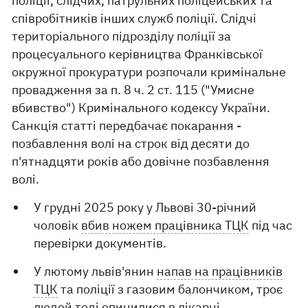
поліції, слідчих, патрульних поліцейських та
співробітників інших служб поліції. Слідчі
територіального підрозділу поліції за
процесуального керівництва Франківської
окружної прокуратури розпочали кримінальне
провадження за п. 8 ч. 2 ст. 115 ("Умисне
вбивство") Кримінального кодексу України.
Санкція статті передбачає покарання -
позбавлення волі на строк від десяти до
п'ятнадцяти років або довічне позбавлення
волі.
У грудні 2025 року у Львові 30-річний
чоловік
вбив ножем працівника ТЦК
під час
перевірки документів.
У лютому львів'янин
напав на працівників
ТЦК
та поліції з газовим балончиком, троє
людей тоді опинилися в лікарні.