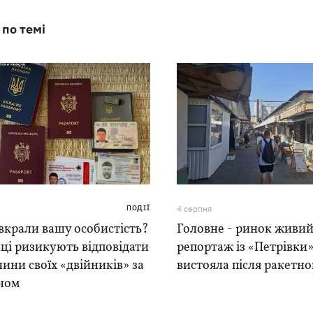
 по темі
ПОДІЇ
4 серпня
вкрали вашу особистість?
Головне - ринок живий
ці ризикують відповідати
репортаж із «Петрівки»
чини своїх «двійників» за
вистояла після ракетно
ном