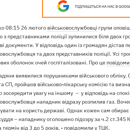
ПІДПИШІТЬСЯ НА НАС В GOOG
ко 08:15 26 лютого
військовослужбовці
групи оповіщ
о з представниками поліції зупинилися біля двох гр
ві документи. У відповідь один із громадян дістав 
овослужбовця та двох представників поліції. Усі т
вих оболонок очей госпіталізовані. Про це
повідоми
мадяни виявилися порушниками військового обліку. 
а СП, пройшов військово-лікарську комісію та визн
 зосередити увагу на іншому – у відповідь на спок
овослужбовця нападник відразу розпилив газ. Вочев
сувати на користь державі. Однак кожен сам обирає
уддя – нападнику оголошено підозру за ч.2 ст.345 
а термін від 3 до 5 років, - повідомили у ТЦК.