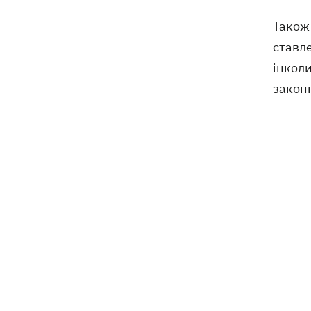
Навроцький у річницю свого
18:20
Також 
президентства пообіцяв підтримувати
ставле
Україну у боротьбі з РФ
інколи
законн