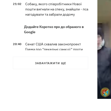
Собаку, якого співробітники Нової
21:02
пошти вигнали на спеку, знайшли - пса
нагодували та забрали додому
Додайте Коротко про до обраного в
Google
Сенат США схвалив законопроект
20:40
Грема про "пекельні санкції" проти
РФ
ЗАВАНТАЖИТИ ЩЕ
Зеленський вперше прибув до Сербії
20:14
та розповів про цілі візиту
У Львові запровадили карантинні
20:04
обмеження через виявлення сказу в
кота
Україна та Польща завершили
19:49