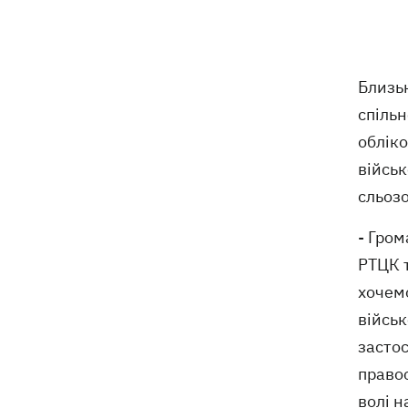
ексгумацію жертв Волинської трагедії
у двох селах на Волині
У Будапешті після обмілення Дунаю
19:16
Близь
підняли з дна мотоцикл вермахту та
останки двох солдатів
спільн
обліко
19:00
Анекдоти та меми тижня: прильоти-
військ
прильоти, ідіть на болота і
український Джеймс Бонд з
сльозо
кабачками
- Гро
Тисяча незаконно списаних чоловіків
18:53
РТЦК т
- суд взяв під варту ексочільника
Мукачівського ТЦК
хочемо
військ
Дрони ЗСУ вразили 10
18:48
засто
електропідстанцій, 6 суден
правос
"тіньового" флоту та базу ФСБ в
Криму
волі н