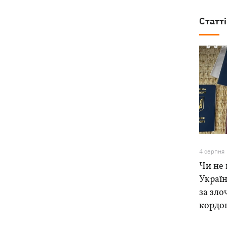
Статті
4 серпня
Чи не 
Україн
за зло
кордо