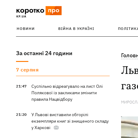
НОВИНИ
ВІЙНА В УКРАЇНІ
ПОЛІТИК
За останні 24 години
Голов
Льв
7 серпня
газ
Суспільно відреагувало на лист Олі
21:47
Полякової із закликами змінити
правила Нацвідбору
МИРОСЛА
У Львові виставили обгорілі
21:20
екземпляри книг зі знищеного складу
у Харкові