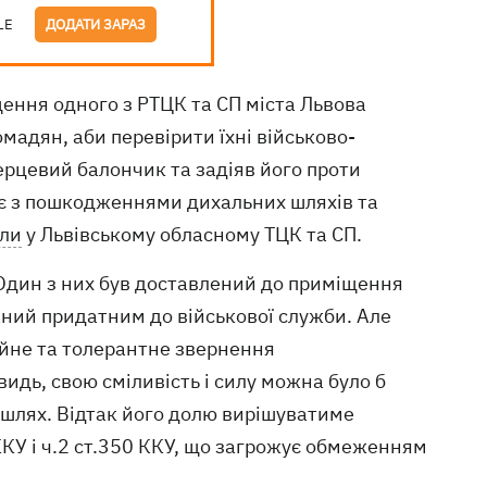
LE
ДОДАТИ ЗАРАЗ
ення одного з РТЦК та СП міста Львова
омадян, аби перевірити їхні військово-
перцевий балончик та задіяв його проти
роє з пошкодженнями дихальних шляхів та
ли
у Львівському обласному ТЦК та СП.
Один з них був доставлений до приміщення
аний придатним до військової служби. Але
ійне та толерантне звернення
идь, свою сміливість і силу можна було б
 шлях. Відтак його долю вирішуватиме
ККУ і ч.2 ст.350 ККУ, що загрожує обмеженням