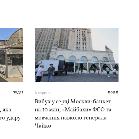
ПОДІЇ
3 серпня
ПОДІЇ
:
Вибух у серці Москви: банкет
, яка
на 10 млн, «Майбахи» ФСО та
го удару
мовчання навколо генерала
Чайко