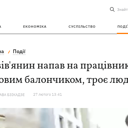
Знайт
А
ЕКОНОМІКА
СУСПІЛЬСТВО
ПОДІ
на
Події
ів'янин напав на працівникі
овим балончиком, троє люд
27 лютого 13:41
ВА БЗІКАДЗЕ