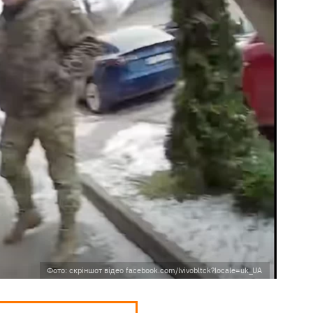
Фото: скріншот відео facebook.com/lvivobltck?locale=uk_UA