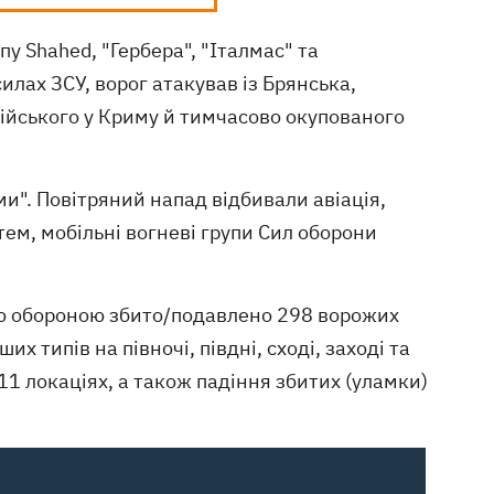
 Shahed, "Гербера", "Італмас" та
илах ЗСУ, ворог атакував із Брянська,
дійського у Криму й тимчасово окупованого
и". Повітряний напад відбивали авіація,
стем, мобільні вогневі групи Сил оборони
ою обороною збито/подавлено 298 ворожих
их типів на півночі, півдні, сході, заході та
11 локаціях, а також падіння збитих (уламки)