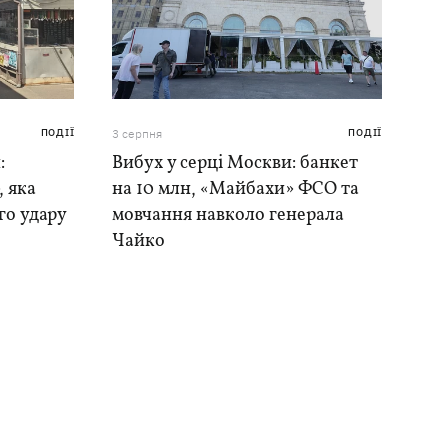
ПОДІЇ
3 серпня
ПОДІЇ
:
Вибух у серці Москви: банкет
, яка
на 10 млн, «Майбахи» ФСО та
го удару
мовчання навколо генерала
Чайко