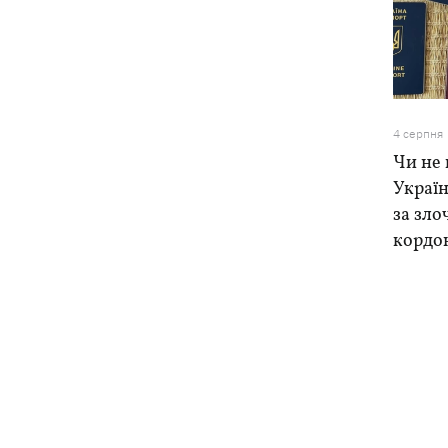
4 серпня
Чи не 
Україн
за зло
кордо