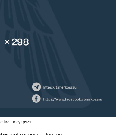
афіка t.me/kpszsu