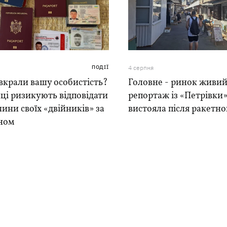
ПОДІЇ
4 серпня
вкрали вашу особистість?
Головне - ринок живий
ці ризикують відповідати
репортаж із «Петрівки»
чини своїх «двійників» за
вистояла після ракетно
ном