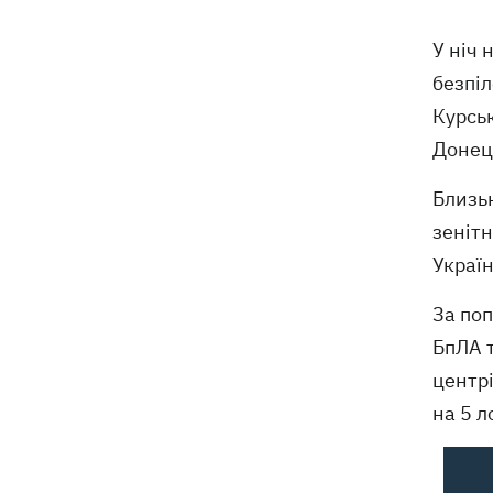
Нікополі - є жертви
У ніч 
16:00
Кінець світу на 7 секунд: соцмережі в
безпі
паніці, чекаючи 12 серпня, і до чого
тут НАСА
Курськ
Донец
У США запевнили, що Київ погодився
15:51
не нападати на неросійські танкери у
Близьк
Чорному морі
зенітн
США щомісяця поставлятимуть
15:28
Україн
Україні ракети для Patriot, -
Зеленський
За по
БпЛА т
У Польщі спростували заяви про
15:08
центрі
депортацію українців призовного віку
- "це популізм"
на 5 л