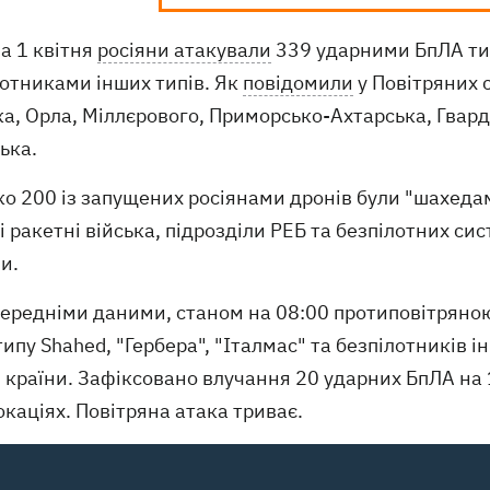
на 1 квітня
росіяни атакували
339 ударними БпЛА типу
лотниками інших типів. Як
повідомили
у Повітряних с
а, Орла, Міллєрового, Приморсько-Ахтарська, Гвар
ька.
о 200 із запущених росіянами дронів були "шахедам
і ракетні війська, підрозділи РЕБ та безпілотних си
и.
передніми даними, станом на 08:00 протиповітрян
ипу Shahed, "Гербера", "Італмас" та безпілотників інш
 країни. Зафіксовано влучання 20 ударних БпЛА на 
окаціях. Повітряна атака триває.