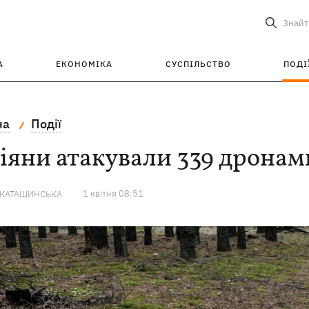
Знайт
А
ЕКОНОМІКА
СУСПІЛЬСТВО
ПОДІ
на
Події
іяни атакували 339 дронам
1 квiтня 08:51
 КАТАШИНСЬКА