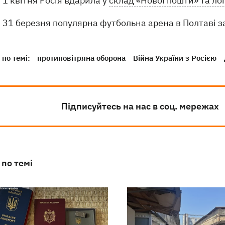
1 квітня Росія вдарила у
склад «Нової пошти» та лог
31 березня популярна футбольна арена в Полтаві 
по темі:
протиповітряна оборона
Війна України з Росією
Підписуйтесь на нас в соц. мережах
 по темі