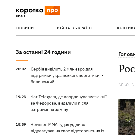
НОВИНИ
ВІЙНА В УКРАЇНІ
ПОЛІТИК
За останні 24 години
Голов
Рос
Сербія виділить 2 млн євро для
20:02
підтримки української енергетики, -
Зеленський
АЛЬОНА
Чат Telegram, де координувалися акції
19:23
за Федорова, видалили після
затримання адміну
Чемпіон ММА Гудзь уїдливо
18:59
відреагував на своє відсторонення із