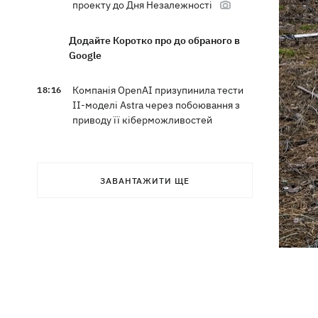
проекту до Дня Незалежності
Додайте Коротко про до обраного в
Google
Компанія OpenAI призупинила тести
18:16
ІІ-моделі Astra через побоювання з
приводу її кіберможливостей
У Болгарії дрон вибухнув неподалік
17:48
великого газопроводу
ЗАВАНТАЖИТИ ЩЕ
Після тривалої хвороби в Аргентині
17:07
помер батько Ліонеля Мессі
У Марганці та сусідніх населених
16:39
пунктах відновили водопостачання
Росіяни атакували рейсовий автобус у
16:11