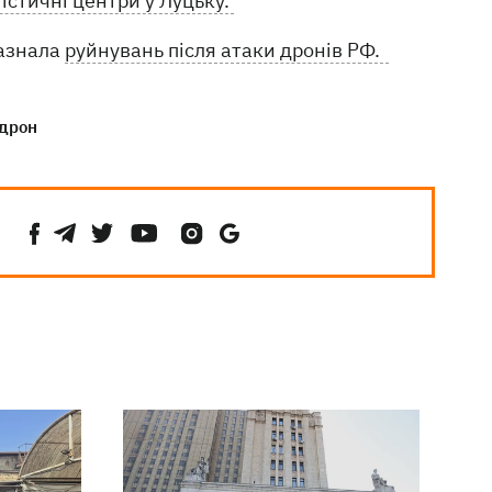
істичні центри у Луцьку.
зазнала
руйнувань після атаки дронів РФ.
дрон