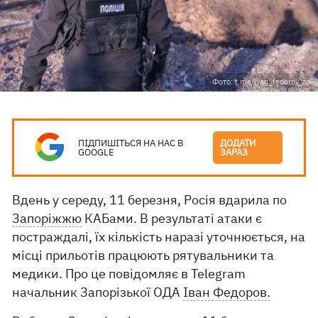
Фото: t.me/ivan_fedorov_zp
ПІДПИШІТЬСЯ НА НАС В
ДОДАТИ
GOOGLE
ЗАРАЗ
Вдень у середу, 11 березня, Росія вдарила по
Запоріжжю
КАБами. В результаті атаки є
постраждалі, їх кількість наразі уточнюється, на
місці прильотів працюють рятувальники та
медики. Про це повідомляє в Telegram
начальник Запорізької ОДА
Іван Федоров.