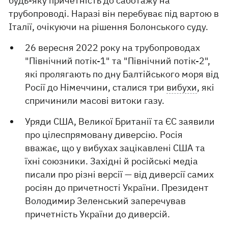
будь-яку причетність до саботажу на
трубопроводі. Наразі він перебуває під вартою в
Італії, очікуючи на рішення Болонського суду.
26 вересня 2022 року на трубопроводах
"Північний потік-1" та "Північний потік-2",
які пролягають по дну Балтійського моря від
Росії до Німеччини, сталися три
вибухи
, які
спричинили масові витоки газу.
Уряди США, Великої Британії та ЄС заявили
про цілеспрямовану диверсію. Росія
вважає, що у вибухах зацікавлені США та
їхні союзники. Західні й російські медіа
писали про різні версії — від диверсії самих
росіян до причетності України. Президент
Володимир Зеленський заперечував
причетність України до диверсій.