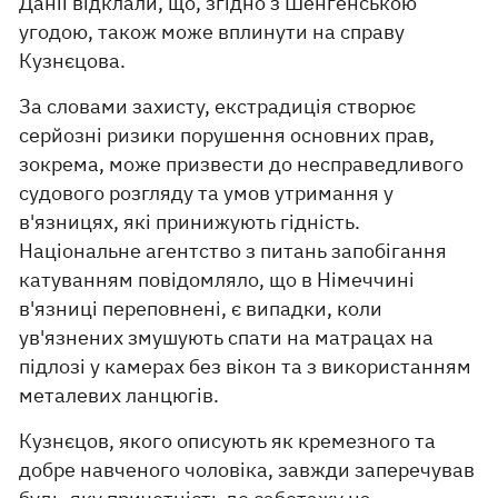
Данії відклали, що, згідно з Шенгенською
угодою, також може вплинути на справу
Кузнєцова.
За словами захисту, екстрадиція створює
серйозні ризики порушення основних прав,
зокрема, може призвести до несправедливого
судового розгляду та умов утримання у
в'язницях, які принижують гідність.
Національне агентство з питань запобігання
катуванням повідомляло, що в Німеччині
в'язниці переповнені, є випадки, коли
ув'язнених змушують спати на матрацах на
підлозі у камерах без вікон та з використанням
металевих ланцюгів.
Кузнєцов, якого описують як кремезного та
добре навченого чоловіка, завжди заперечував