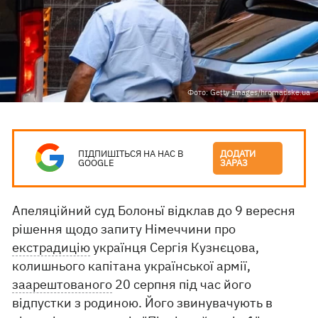
Фото: Getty Images/hromadske.ua
ПІДПИШІТЬСЯ НА НАС В
ДОДАТИ
GOOGLE
ЗАРАЗ
Апеляційний суд Болоньї відклав до 9 вересня
рішення щодо запиту Німеччини про
екстрадицію
українця Сергія Кузнєцова,
колишнього капітана української армії,
заарештованого
20 серпня під час його
відпустки з родиною. Його звинувачують в