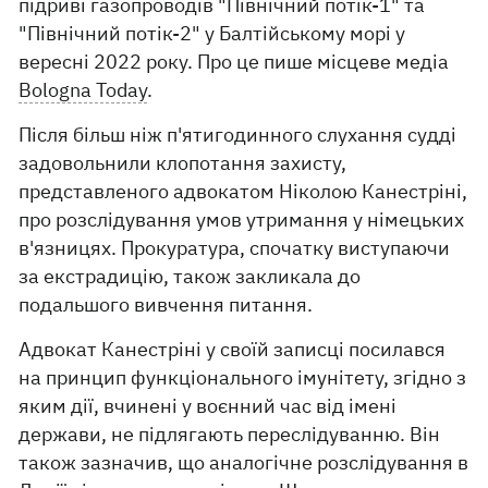
підриві газопроводів "Північний потік-1" та
"Північний потік-2" у Балтійському морі у
вересні 2022 року. Про це пише місцеве медіа
Bologna Today
.
Після більш ніж п'ятигодинного слухання судді
задовольнили клопотання захисту,
представленого адвокатом Ніколою Канестріні,
про розслідування умов утримання у німецьких
в'язницях. Прокуратура, спочатку виступаючи
за екстрадицію, також закликала до
подальшого вивчення питання.
Адвокат Канестріні у своїй записці посилався
на принцип функціонального імунітету, згідно з
яким дії, вчинені у воєнний час від імені
держави, не підлягають переслідуванню. Він
також зазначив, що аналогічне розслідування в