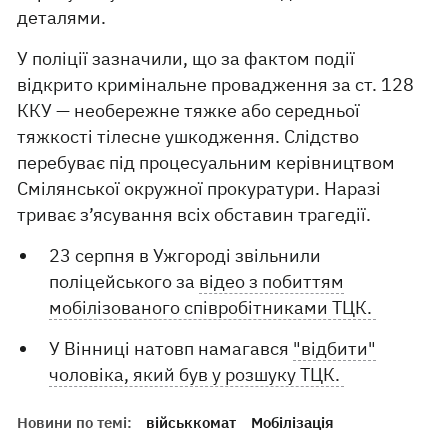
деталями.
У поліції зазначили, що за фактом події
відкрито кримінальне провадження за ст. 128
ККУ — необережне тяжке або середньої
тяжкості тілесне ушкодження. Слідство
перебуває під процесуальним керівництвом
Смілянської окружної прокуратури. Наразі
триває з’ясування всіх обставин трагедії.
23 серпня в Ужгороді звільнили
поліцейського за
відео з побиттям
мобілізованого співробітниками ТЦК.
У Вінниці натовп намагався
"відбити"
чоловіка, який був у розшуку ТЦК.
Новини по темі:
військкомат
Мобілізація