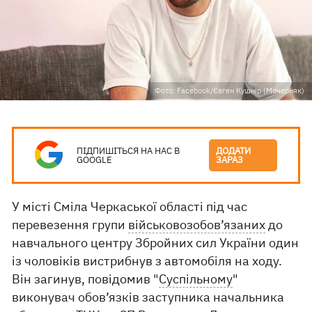
Фото: Facebook/Євген Кушнір (Мочерняк)
ПІДПИШІТЬСЯ НА НАС В
ДОДАТИ
GOOGLE
ЗАРАЗ
У місті Сміла Черкаської області під час
перевезення групи
військовозобов’язаних
до
навчального центру Збройних сил України один
із чоловіків вистрибнув з автомобіля на ходу.
Він загинув, повідомив "
Суспільному
"
виконувач обов’язків заступника начальника