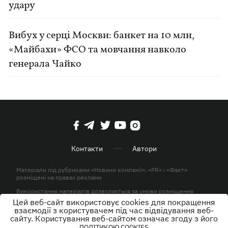
удару
Вибух у серці Москви: банкет на 10 млн,
«Майбахи» ФСО та мовчання навколо
генерала Чайко
Контакти
Автори
Матеріали під рубриками «Новини компанії», «PR» і «Факт»
розміщені на правах реклами
Використання матеріалів дозволяється за умови розміщення
активного гіперпосилання на KP.UA в першому абзаці.
Цей веб-сайт використовує cookies для покращення
взаємодії з користувачем під час відвідування веб-
© ТОВ «ЮЛАВ МЕДІА» 2026. Всі права захищені.
сайту. Користування веб-сайтом означає згоду з його
ПОЛІТИКОЮ COOKIES