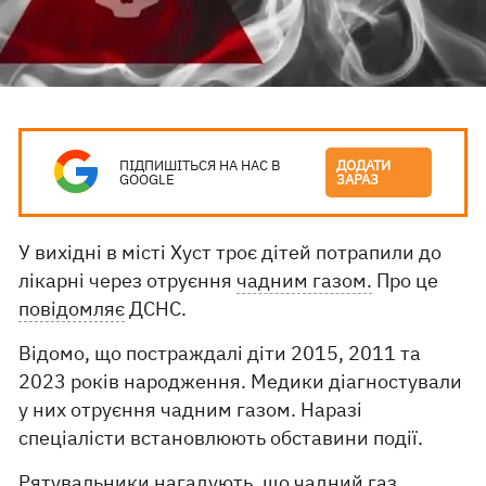
ПІДПИШІТЬСЯ НА НАС В
ДОДАТИ
GOOGLE
ЗАРАЗ
У вихідні в місті Хуст троє дітей потрапили до
лікарні через отруєння
чадним газом.
Про це
повідомляє
ДСНС.
Відомо, що постраждалі діти 2015, 2011 та
2023 років народження. Медики діагностували
у них отруєння чадним газом. Наразі
спеціалісти встановлюють обставини події.
Рятувальники нагадують, що чадний газ