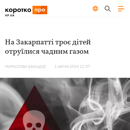
На Закарпатті троє дітей
отруїлися чадним газом
1 квiтня 2024 11:07
МИРОСЛАВА БЗІКАДЗЕ