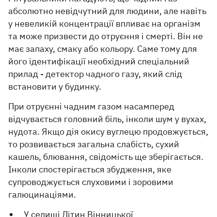
абсолютно невідчутний для людини, але навіть
у невеликій концентрації впливає на організм
та може призвести до отруєння і смерті. Він не
має запаху, смаку або кольору. Саме тому для
його ідентифікації необхідний спеціальний
прилад - детектор чадного газу, який слід
встановити у будинку.
При отруєнні чадним газом насамперед
відчувається головний біль, інколи шум у вухах,
нудота. Якщо дія окису вуглецю продовжується,
то розвивається загальна слабість, сухий
кашель, блювання, свідомість ще зберігається.
Інколи спостерігається збудження, яке
супроводжується слуховими і зоровими
галюцинаціями.
У селищі Літин Вінницької