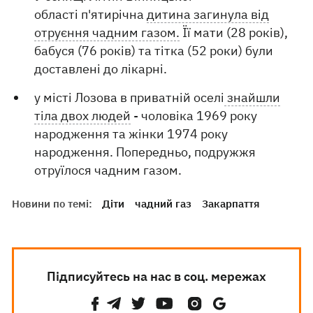
області п'ятирічна
дитина загинула від
отруєння чадним газом.
Її мати (28 років),
бабуся (76 років) та тітка (52 роки) були
доставлені до лікарні.
у місті Лозова в приватній оселі
знайшли
тіла двох людей
- чоловіка 1969 року
народження та жінки 1974 року
народження. Попередньо, подружжя
отруїлося чадним газом.
Новини по темі:
Діти
чадний газ
Закарпаття
Підписуйтесь на нас в соц. мережах