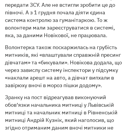
передати ЗСУ. Але не встигли зробити це до
півночі. А з 1 грудня почала діяти єдина
система контролю за гуманітаркою. То ж
волонтери мали зареєструватися в системі,
яка, за даними Новікової, не працювала.
Волонтерка також поскаржилась на грубість
митників, які «влаштували справжній пресинг
дівчатам» та «бикували». Новікова додала, що
через завислу систему інспектори у підсумку
«наклали арешт на авто, а дівчат випхали в
завірюху вночі в мороз пішки додому».
Зранку на пост відреагував виконуючий
обов‘язки начальника митниці у Львівській
митниці та начальник митниці в Рівненській
митниці Андрій Кузнік, який наголосив, що
згідно отриманим даним вночі митники не