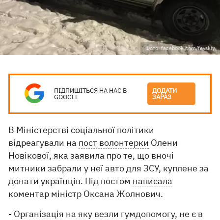
Фото: facebook.com/feyskiy
ПІДПИШІТЬСЯ НА НАС В
ДОДАТИ
GOOGLE
ЗАРАЗ
В Міністерстві соціальної політики
відреагували на
пост волонтерки
Олени
Новікової, яка заявила про те, що вночі
митники забрали у неї авто для ЗСУ, куплене за
донати українців. Під постом
написала
коментар міністр Оксана Жолнович.
- Організація на яку везли гумдопомогу, не є в