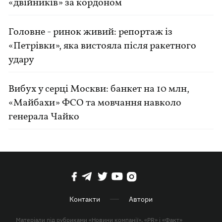
«двійників» за кордоном
Головне - ринок живий: репортаж із
«Петрівки», яка вистояла після ракетного
удару
Вибух у серці Москви: банкет на 10 млн,
«Майбахи» ФСО та мовчання навколо
генерала Чайко
Контакти
Автори
Матеріали під рубриками «Новини компанії», «PR» і «Факт»