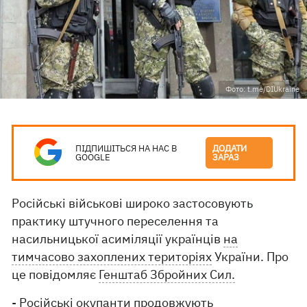
Фото: t.me/DIUkraine
ПІДПИШІТЬСЯ НА НАС В
ДОДАТИ
GOOGLE
ЗАРАЗ
Російські військові широко застосовують
практику штучного переселення та
насильницької асиміляції українців
на
тимчасово захоплених територіях
України. Про
це повідомляє
Генштаб Збройних Сил.
- Російські окупанти продовжують