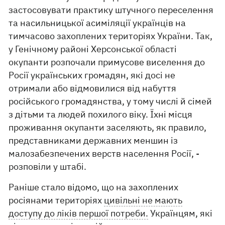
застосовувати практику штучного переселення
та насильницької асиміляції українців на
тимчасово захоплених територіях України. Так,
у Генічному районі Херсонської області
окупанти розпочали примусове виселення до
Росії українських громадян, які досі не
отримали або відмовилися від набуття
російського громадянства, у тому числі й сімей
з дітьми та людей похилого віку. Їхні місця
проживання окупанти заселяють, як правило,
представниками державних меншин із
малозабезпечених верств населення Росії, -
розповіли у штабі.
Раніше стало відомо, що на захоплених
росіянами територіях
цивільні не мають
доступу до ліків першої потреби.
Українцям, які