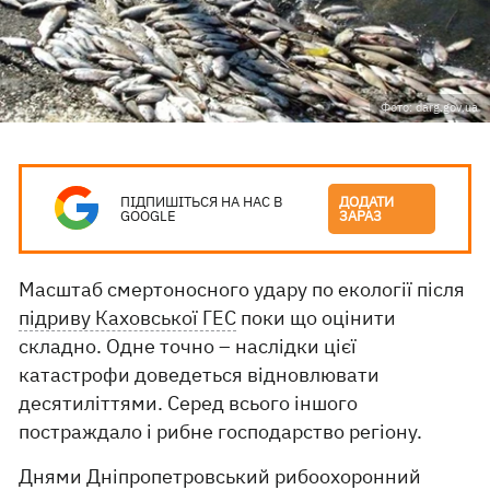
Фото: darg.gov.ua
ПІДПИШІТЬСЯ НА НАС В
ДОДАТИ
GOOGLE
ЗАРАЗ
Масштаб смертоносного удару по екології після
підриву Каховської ГЕС
поки що оцінити
складно. Одне точно – наслідки цієї
катастрофи доведеться відновлювати
десятиліттями. Серед всього іншого
постраждало і рибне господарство регіону.
Днями Дніпропетровський рибоохоронний