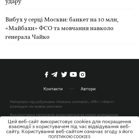
удару
Вибух у серці Москви: банкет на 10 млн,
«Майбахи» ФСО та мовчання навколо
генерала Чайко
Контакти
Автори
Матеріали під рубриками «Новини компанії», «PR» і «Факт»
розміщені на правах реклами
Використання матеріалів дозволяється за умови розміщення
активного гіперпосилання на KP.UA в першому абзаці.
Цей веб-сайт використовує cookies для покращення
взаємодії з користувачем під час відвідування веб-
© ТОВ «ЮЛАВ МЕДІА» 2026. Всі права захищені.
сайту. Користування веб-сайтом означає згоду з його
ПОЛІТИКОЮ COOKIES