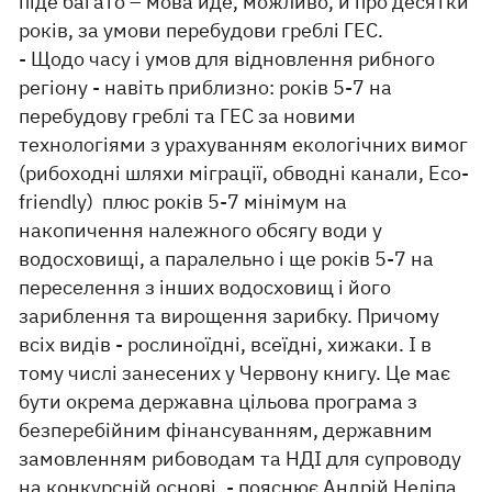
піде багато – мова йде, можливо, й про десятки
років, за умови перебудови греблі ГЕС.
- Щодо часу і умов для відновлення рибного
регіону - навіть приблизно: років 5-7 на
перебудову греблі та ГЕС за новими
технологіями з урахуванням екологічних вимог
(рибоходні шляхи міграції, обводні канали, Eco-
friendly) плюс років 5-7 мінімум на
накопичення належного обсягу води у
водосховищі, а паралельно і ще років 5-7 на
переселення з інших водосховищ і його
зариблення та вирощення зарибку. Причому
всіх видів - рослиноїдні, всеїдні, хижаки. І в
тому числі занесених у Червону книгу. Це має
бути окрема державна цільова програма з
безперебійним фінансуванням, державним
замовленням рибоводам та НДІ для супроводу
на конкурсній основі, - пояснює Андрій Неліпа.