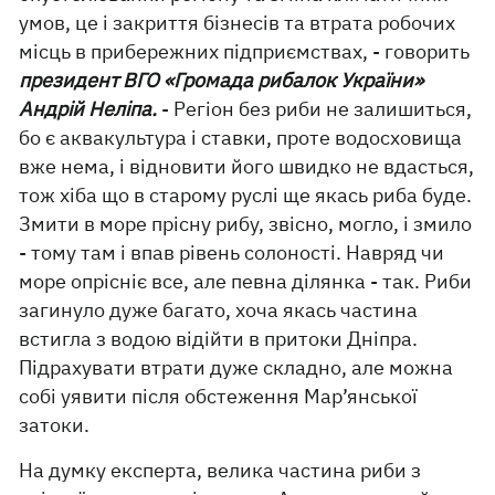
умов, це і закриття бізнесів та втрата робочих
місць в прибережних підприємствах, - говорить
президент ВГО «Громада рибалок України»
Андрій Неліпа.
- Регіон без риби не залишиться,
бо є аквакультура і ставки, проте водосховища
вже нема, і відновити його швидко не вдасться,
тож хіба що в старому руслі ще якась риба буде.
Змити в море прісну рибу, звісно, могло, і змило
- тому там і впав рівень солоності. Навряд чи
море опрісніє все, але певна ділянка - так. Риби
загинуло дуже багато, хоча якась частина
встигла з водою відійти в притоки Дніпра.
Підрахувати втрати дуже складно, але можна
собі уявити після обстеження Мар’янської
затоки.
На думку експерта, велика частина риби з