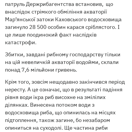
патруль Держрибагентства встановив, що
внаслідок стрімкого обміління акваторії
Мар’янської затоки Каховського водосховища
загинуло 28 500 особин карася сріблястого. І
це лише поодинокий факт наслідків
катастрофи.
Збитки, завдані рибному господарству тільки
на цій невеличкій акваторії водойми, склали
понад 7,6 мільйони гривень.
Крім того, зовсім нещодавно закінчився період
нересту. А це означає, що в результаті падіння
рівня води ікра риб висохне на змілілих
ділянках. Винесена потоком води з
водосховища риба, що опинилась на місцях
підтоплення, також загине, бо незабаром
опиниться на суходолі. Ще частина риби