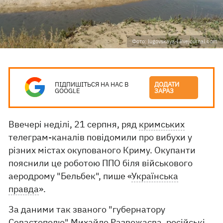
Фото: lugovskaya-l.livejournal.com
ПІДПИШІТЬСЯ НА НАС В
ДОДАТИ
GOOGLE
ЗАРАЗ
Ввечері неділі, 21 серпня, ряд
кримських
телеграм-каналів повідомили про вибухи у
різних містах окупованого Криму. Окупанти
пояснили це роботою ППО біля військового
аеродрому "Бельбек", пише «
Українська
правда
».
За даними так званого "губернатору
Севастополю" Михайло Развожаєва, російські