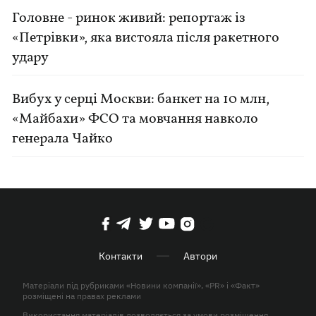
Головне - ринок живий: репортаж із
«Петрівки», яка вистояла після ракетного
удару
Вибух у серці Москви: банкет на 10 млн,
«Майбахи» ФСО та мовчання навколо
генерала Чайко
Контакти
Автори
Матеріали під рубриками «Новини компанії», «PR» і «Факт»
розміщені на правах реклами
Використання матеріалів дозволяється за умови розміщення