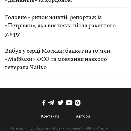
«двійників» за кордоном
Головне - ринок живий: репортаж із
«Петрівки», яка вистояла після ракетного
удару
Вибух у серці Москви: банкет на 10 млн,
«Майбахи» ФСО та мовчання навколо
генерала Чайко
Контакти
Автори
Матеріали під рубриками «Новини компанії», «PR» і «Факт»