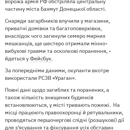
ворожа армія РФ обстріляла центральну
частину міста Бахмут Донецької області.
Снаряди загарбників влучили у магазини,
приватні домівки та багатоповерхівки,
внаслідок чого загинули семеро мирних
мешканців, ще шестеро отримали мінно-
вибухові травми та осколкові поранення, -
йдеться у
Фейсбук
.
За попередніми даними, окупанти вкотре
використали РСЗВ «Ураган».
Повні дані щодо загиблих та поранених, а
також кількість знищених будинків
встановлюються, у місті тривають пожежі. На
місці працюють правоохоронці й рятувальники,
проводяться першочергові слідчі (розшукові) дії
для з’ясування та фіксування усіх обставин