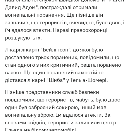
Давид Адом", постраждалі отримали
вогнепальні поранення. Ще пізніше він
зазначив, що терористів, очевидно, було двоє, і
їм вдалося втекти. Наразі правоохоронці
розшукують їх.
Лікарі лікарні "Бейлінсон", до якої було
доставлено трьох поранених, повідомили, що
стан одного з них критичний, решта поранено
важко. Ще один поранений самостійно
дістався лікарні "Шиба" у Тель а-Шомері.
Пізніше представники служб безпеки
повідомили, що терористів, мабуть, було двоє -
один був озброєний сокирою, інший мав
вогнепальну зброю. Їм вдалося втекти. За
словами свідків, терористи залишили центр
Ельада на білому автомобілі.