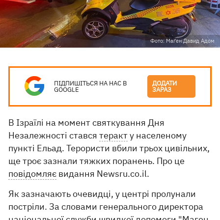
Фото: Маґен Давид Адом
ПІДПИШІТЬСЯ НА НАС В
ДОДАТИ
GOOGLE
ЗАРАЗ
В Ізраїлі на момент святкування Дня
Незалежності стався
теракт
у населеному
пункті Ельад. Терористи вбили трьох цивільних,
ще троє зазнали тяжких поранень. Про це
повідомляє
видання Newsru.co.il.
Як зазначають очевидці, у центрі пролунали
постріли. За словами генерального директора
національної служби швидкої допомоги "Маген