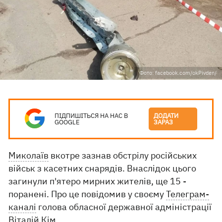
Фото: facebook.com/okPivden/
ПІДПИШІТЬСЯ НА НАС В
ДОДАТИ
GOOGLE
ЗАРАЗ
Миколаїв
вкотре зазнав обстрілу російських
військ з касетних снарядів. Внаслідок цього
загинули п'ятеро мирних жителів, ще 15 -
поранені. Про це повідомив у своєму
Телеграм-
каналі
голова обласної державної адміністрації
Віталій Кім.