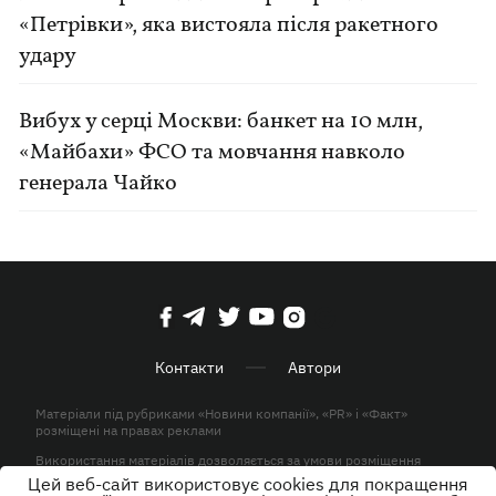
«Петрівки», яка вистояла після ракетного
удару
Вибух у серці Москви: банкет на 10 млн,
«Майбахи» ФСО та мовчання навколо
генерала Чайко
Контакти
Автори
Матеріали під рубриками «Новини компанії», «PR» і «Факт»
розміщені на правах реклами
Використання матеріалів дозволяється за умови розміщення
активного гіперпосилання на KP.UA в першому абзаці.
Цей веб-сайт використовує cookies для покращення