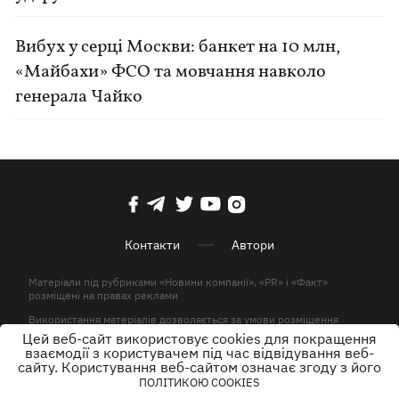
Вибух у серці Москви: банкет на 10 млн,
«Майбахи» ФСО та мовчання навколо
генерала Чайко
Контакти
Автори
Матеріали під рубриками «Новини компанії», «PR» і «Факт»
розміщені на правах реклами
Використання матеріалів дозволяється за умови розміщення
активного гіперпосилання на KP.UA в першому абзаці.
Цей веб-сайт використовує cookies для покращення
взаємодії з користувачем під час відвідування веб-
© ТОВ «ЮЛАВ МЕДІА» 2026. Всі права захищені.
сайту. Користування веб-сайтом означає згоду з його
ПОЛІТИКОЮ COOKIES