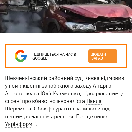
Фото: Архів КП
ПІДПИШІТЬСЯ НА НАС В
ДОДАТИ
GOOGLE
ЗАРАЗ
Шевченківський районний суд Києва відмовив
у пом'якшенні запобіжного заходу Андрію
Антоненку та Юлії Кузьменко, підозрюваним у
справі про вбивство журналіста
Павла
Шеремета
. Обох фігурантів залишили під
нічним домашнім арештом. Про це пише "
Укрінформ
".