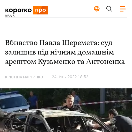
Вбивство Павла Шеремета: суд
залишив під нічним домашнім
арештом Кузьменко та Антоненка
24 сiчня 2022 18:52
КРІСТІНА МАРТИНКО