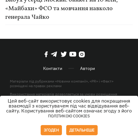
Вибух у серці Москви: банкет на 10 млн,
«Майбахи» ФСО та мовчання навколо
генерала Чайко
Контакти
Автори
Матеріали під рубриками «Новини компанії», «PR» і «Факт»
розміщені на правах реклами
Використання матеріалів дозволяється за умови розміщення
активного гіперпосилання на KP.UA в першому абзаці.
Цей веб-сайт використовує cookies для покращення
взаємодії з користувачем під час відвідування веб-
© ТОВ «ЮЛАВ МЕДІА» 2026. Всі права захищені.
сайту. Користування веб-сайтом означає згоду з його
ПОЛІТИКОЮ COOKIES
Дизайн
ЗГОДЕН
ДЕТАЛЬНІШЕ