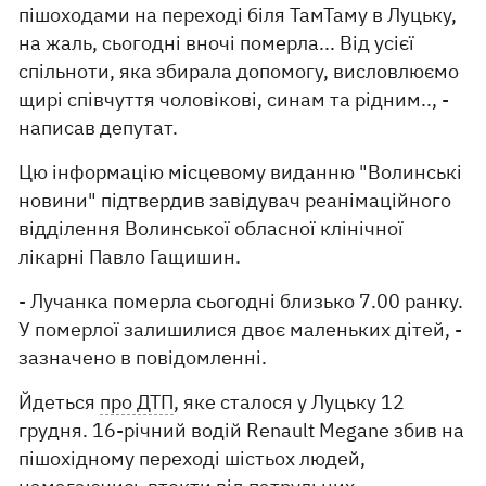
пішоходами на переході біля ТамТаму в Луцьку,
на жаль, сьогодні вночі померла... Від усієї
спільноти, яка збирала допомогу, висловлюємо
щирі співчуття чоловікові, синам та рідним.., -
написав депутат.
Цю інформацію місцевому виданню "Волинські
новини" підтвердив завідувач реанімаційного
відділення Волинської обласної клінічної
лікарні Павло Гащишин.
- Лучанка померла сьогодні близько 7.00 ранку.
У померлої залишилися двоє маленьких дітей, -
зазначено в повідомленні.
Йдеться
про ДТП
, яке сталося у Луцьку 12
грудня. 16-річний водій Renault Megane збив на
пішохідному переході шістьох людей,