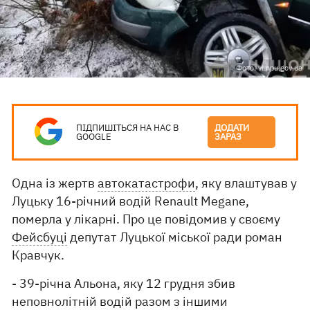
Фото: vl.npu.gov.ua
ПІДПИШІТЬСЯ НА НАС В
ДОДАТИ
GOOGLE
ЗАРАЗ
Одна із жертв
автокатастрофи
, яку влаштував у
Луцьку 16-річний водій Renault Megane,
померла у лікарні. Про це повідомив у своєму
Фейсбуці
депутат Луцької міської ради роман
Кравчук.
- 39-річна Альона, яку 12 грудня збив
неповнолітній водій разом з іншими