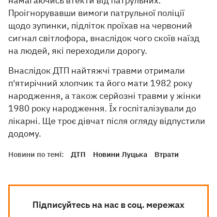
намагаючись втекти від патрульних.
Проігнорувавши вимоги патрульної поліції
щодо зупинки, підліток проїхав на червоний
сигнал світлофора, внаслідок чого скоїв наїзд
на людей, які переходили дорогу.
Внаслідок ДТП найтяжчі травми отримали
п'ятирічний хлопчик та його мати 1982 року
народження, а також серйозні травми у жінки
1980 року народження. Їх госпіталізували до
лікарні. Ще троє дівчат після огляду відпустили
додому.
Новини по темі:
ДТП
Новини Луцька
Втрати
Підписуйтесь на нас в соц. мережах