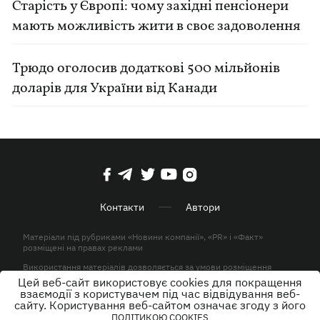
Старість у Європі: чому західні пенсіонери
мають можливість жити в своє задоволення
Трюдо оголосив додаткові 500 мільйонів
доларів для України від Канади
Контакти
Автори
Матеріали під рубриками «Новини компанії», «PR» і «Факт»
розміщені на правах реклами
Використання матеріалів дозволяється за умови розміщення
активного гіперпосилання на KP.UA в першому абзаці.
Цей веб-сайт використовує cookies для покращення
взаємодії з користувачем під час відвідування веб-
© ТОВ «ЮЛАВ МЕДІА» 2026. Всі права захищені.
сайту. Користування веб-сайтом означає згоду з його
ПОЛІТИКОЮ COOKIES