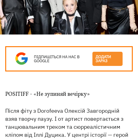
ПІДПИШІТЬСЯ НА НАС В
ДОДАТИ
GOOGLE
ЗАРАЗ
POSITIFF - «Не зупиняй вечірку»
Після фіту з Dorofeeva Олексій Завгородній
взяв творчу паузу. І от артист повертається з
танцювальним треком та сюрреалістичним
кліпом від Іллі Дуцика. У центрі історії — герой