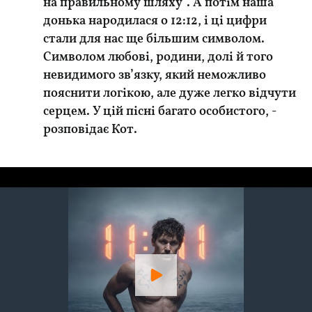
на правильному шляху”. А потім наша
донька народилася о 12:12, і ці цифри
стали для нас ще більшим символом.
Символом любові, родини, долі й того
невидимого зв’язку, який неможливо
пояснити логікою, але дуже легко відчути
серцем. У цій пісні багато особистого, -
розповідає Кот.