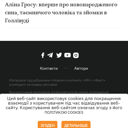
Аліна Гросу: вперше про новонародженого
сина, таємничого чоловіка та зйомки в
Голлівуді
Контакти
Автори
Матеріали під рубриками «Новини компанії», «PR» і «Факт»
розміщені на правах реклами
Використання матеріалів дозволяється за умови розміщення
активного гіперпосилання на KP.UA в першому абзаці.
Цей веб-сайт використовує cookies для покращення
взаємодії з користувачем під час відвідування веб-
© ТОВ «ЮЛАВ МЕДІА» 2026. Всі права захищені.
сайту. Користування веб-сайтом означає згоду з його
ПОЛІТИКОЮ COOKIES
Дизайн
ЗГОДЕН
ДЕТАЛЬНІШЕ