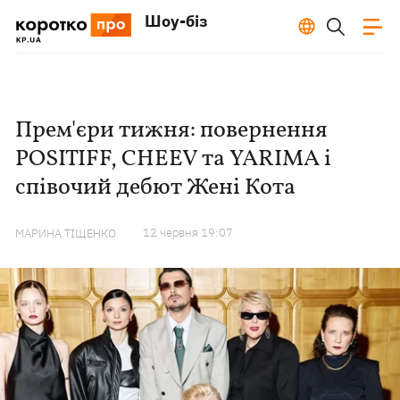
Шоу-біз
Прем'єри тижня: повернення
POSITIFF, CHEEV та YARIMA і
співочий дебют Жені Кота
12 червня 19:07
МАРИНА ТІЩЕНКО