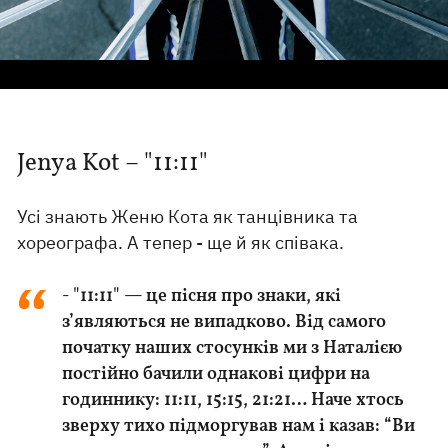
Jenya Kot – "11:11"
Усі знають Женю Кота як танцівника та
хореографа. А тепер - ще й як співака.
- "11:11" — це пісня про знаки, які
з’являються не випадково. Від самого
початку наших стосунків ми з Наталією
постійно бачили однакові цифри на
годиннику: 11:11, 15:15, 21:21… Наче хтось
зверху тихо підморгував нам і казав: “Ви