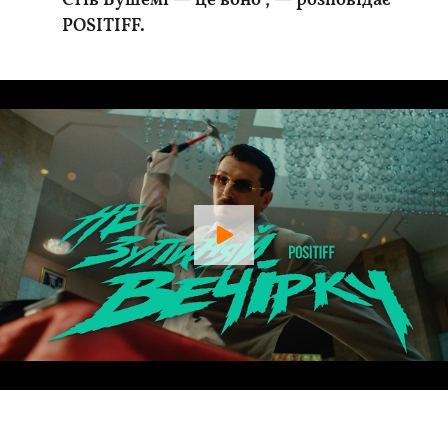
Стів Бушемі — це воно", — розповідає
POSITIFF.