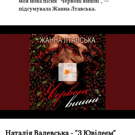
моя нова пісня “Червоні вишні”, —
підсумувала Жанна Лтавська.
Наталія Валевська - "З Ювілеєм"