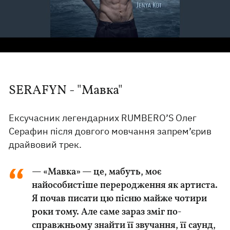
SERAFYN - "Мавка"
Ексучасник легендарних RUMBERO’S Олег
Серафин після довгого мовчання запрем’єрив
драйвовий трек.
— «Мавка» — це, мабуть, моє
найособистіше переродження як артиста.
Я почав писати цю пісню майже чотири
роки тому. Але саме зараз зміг по-
справжньому знайти її звучання, її саунд,