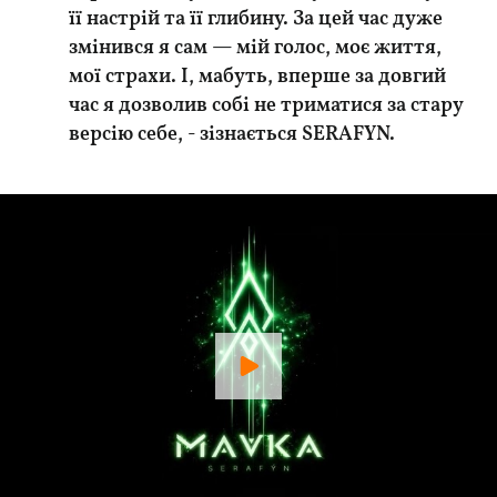
її настрій та її глибину. За цей час дуже
змінився я сам — мій голос, моє життя,
мої страхи. І, мабуть, вперше за довгий
час я дозволив собі не триматися за стару
версію себе, - зізнається SERAFYN.