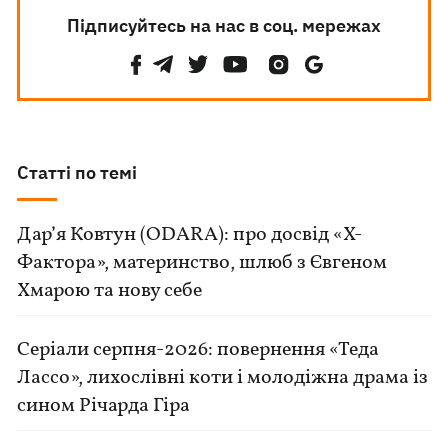
Підписуйтесь на нас в соц. мережах
Статті по темі
Дар’я Ковтун (ODARA): про досвід «Х-
Фактора», материнство, шлюб з Євгеном
Хмарою та нову себе
Серіали серпня-2026: повернення «Теда
Лассо», лихослівні коти і молодіжна драма із
сином Річарда Гіра