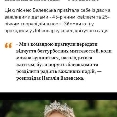
Цією піснею Валевська привітала себе із двома
важливими датами - 45-річним ювілеєм та 25-
річчям творчої діяльності. Зйомки кліпу
проходили у Добропарку серед квітучого саду.
- Ми з командою прагнули передати
відчуття безтурботних миттєвостей, коли
можна зупинитися, насолодитися
життям, бути поруч із близькими та
розділити радість важливих подій, —
розповідає Наталія Валевська.