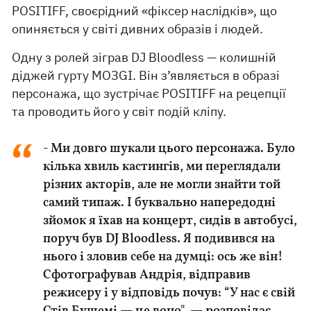
POSITIFF, своєрідний «фіксер наслідків», що
опиняється у світі дивних образів і людей.
Одну з ролей зіграв DJ Bloodless — колишній
діджей гурту MOЗGI. Він з’являється в образі
персонажа, що зустрічає POSITIFF на рецепції
та проводить його у світ подій кліпу.
- Ми довго шукали цього персонажа. Було
кілька хвиль кастингів, ми переглядали
різних акторів, але не могли знайти той
самий типаж. І буквально напередодні
зйомок я їхав на концерт, сидів в автобусі,
поруч був DJ Bloodless. Я подивився на
нього і зловив себе на думці: ось же він!
Сфотографував Андрія, відправив
режисеру і у відповідь почув: “У нас є свій