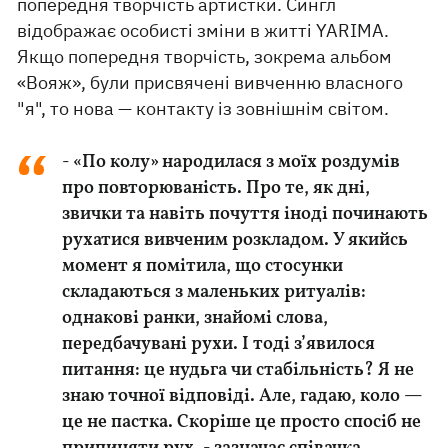
попередня творчість артистки. Сингл
відображає особисті зміни в житті YARIMA.
Якщо попередня творчість, зокрема альбом
«Вояж», були присвячені вивченню власного
"я", то нова — контакту із зовнішнім світом.
- «По колу» народилася з моїх роздумів
про повторюваність. Про те, як дні,
звички та навіть почуття іноді починають
рухатися вивченим розкладом. У якийсь
момент я помітила, що стосунки
складаються з маленьких ритуалів:
однакові ранки, знайомі слова,
передбачувані рухи. І тоді з’явилося
питання: це нудьга чи стабільність? Я не
знаю точної відповіді. Але, гадаю, коло —
це не пастка. Скоріше це просто спосіб не