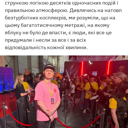
стрункою логікою десятків одночасних подій і
правильною атмосферою. Дивлячись на натовп
безтурботних косплеєрів, ми розуміли, що на
цьому багатотисячному метражі, на якому
яблуку не було де впасти, є люди, які все це
придумали і несли за все і за всіх
відповідальність кожної хвилини.