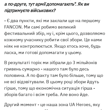
а по-друге, тут армії допомагають". Як ви
підтримуєте військових?
- Є два пункти, які ми заклали ще на першому
FANCON. Ми самі робимо великий
фестивальний збір, ну і, крім цього, дозволяємо
кожному учаснику робити свої збори. Це нами
ніяк не контролюється. Якщо хтось хоче, будь
ласка, ми готові допомагати у цьому.
В результаті торік ми зібрали до 3 мільйонів
гривень сумарно - нашого там було десь
половина. А по факту там було більше, тому що
не всі відзвітували. В цьому році збори йдуть
гірше, тому що економічна ситуація гірша -
зборів багато і всім треба. Але воно йде.
Другий момент - це наша зона UA Heroes, яку