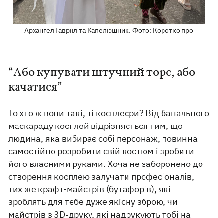
Архангел Гавріїл та Капелюшник. Фото: Коротко про
“Або купувати штучний торс, або
качатися”
То хто ж вони такі, ті косплеєри? Від банального
маскараду косплей відрізняється тим, що
людина, яка вибирає собі персонаж, повинна
самостійно розробити свій костюм і зробити
його власними руками. Хоча не заборонено до
створення косплею залучати професіоналів,
тих же крафт-майстрів (бутафорів), які
зроблять для тебе дуже якісну зброю, чи
майстрів з 3D-друку, які надрукують тобі на