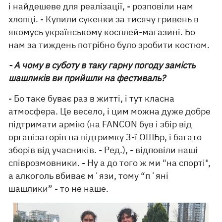
і найдешеве для реалізації, - розповіли нам
хлопці. - Купили сукенки за тисячу гривень в
якомусь українському косплей-магазині. Бо
нам за тиждень потрібно було зробити костюм.
- А чому в суботу в таку гарну погоду замість
шашликів ви прийшли на фестиваль?
- Бо таке буває раз в житті, і тут класна
атмосфера. Це весело, і цим можна дуже добре
підтримати армію (на FANCON був і збір від
організаторів на підтримку 3-ї ОШБр, і багато
зборів від учасників. - Ред.), - відповіли наші
співрозмовники. - Ну а до того ж ми "на спорті",
а алкоголь вбиває мʼязи, тому “пʼяні
шашлики” - то не наше.