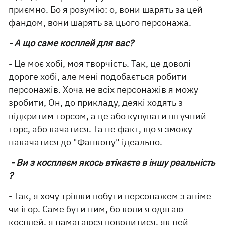
приємно. Бо я розумію: о, вони шарять за цей
фандом, вони шарять за цього персонажа.
- А що саме косплей для вас?
- Це моє хобі, моя творчість. Так, це доволі
дороге хобі, але мені подобається робити
персонажів. Хоча не всіх персонажів я можу
зробити, Он, до прикладу, деякі ходять з
відкритим торсом, а це або купувати штучний
торс, або качатися. Та не факт, що я зможу
накачатися до "Фанкону" ідеально.
- Ви з косплеєм якось втікаєте в іншу реальність
?
- Так, я хочу трішки побути персонажем з аніме
чи ігор. Саме бути ним, бо коли я одягаю
косплей, я намагаюся поводитися, як цей