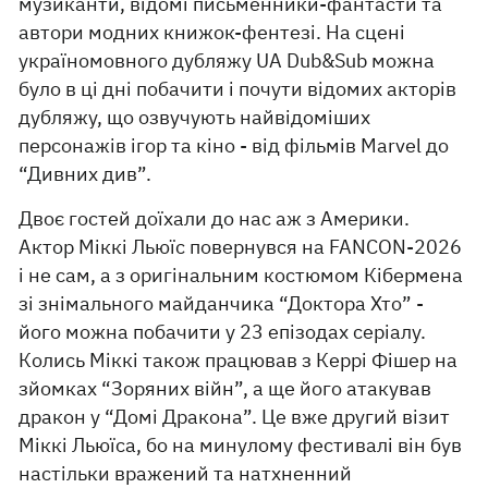
музиканти, відомі письменники-фантасти та
автори модних книжок-фентезі. На сцені
україномовного дубляжу UA Dub&Sub можна
було в ці дні побачити і почути відомих акторів
дубляжу, що озвучують найвідоміших
персонажів ігор та кіно - від фільмів Marvel до
“Дивних див”.
Двоє гостей доїхали до нас аж з Америки.
Актор Міккі Льюїс повернувся на FANCON-2026
і не сам, а з оригінальним костюмом Кібермена
зі знімального майданчика “Доктора Хто” -
його можна побачити у 23 епізодах серіалу.
Колись Міккі також працював з Керрі Фішер на
зйомках “Зоряних війн”, а ще його атакував
дракон у “Домі Дракона”. Це вже другий візит
Міккі Льюїса, бо на минулому фестивалі він був
настільки вражений та натхненний