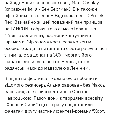
найвідоміших косплеєрів світу Maul Cosplay
(справжнє імʼя - Бен Бергман). Він також є
офіційним косплеєром Відьмака від CD Projekt
Red. Звичайно ж, цей поважний пан прийшов
на FANCON в образі того самого Геральта з
"Рівії" з обличчям, посіченим штучними
шрамами. Зірковому косплеєру кожен міг
особисто задати питання та сфотографуватися
з ним, але за донат на ЗСУ - черга з його
фанатів вишикувалася не менша, ніж у
радянські часи до мавзолею з Леніним.
В ці дні на фестивалі можна було побачити і
відомого режисера Алана Бадоєва - без Макса
Барських, але з письменницею Ольгою
Навроцькою. Разом вони є творцями всесвіту
“Хроніки Сили” і цього разу представили
фанатам другу частину фентезі-роману “Хорт.