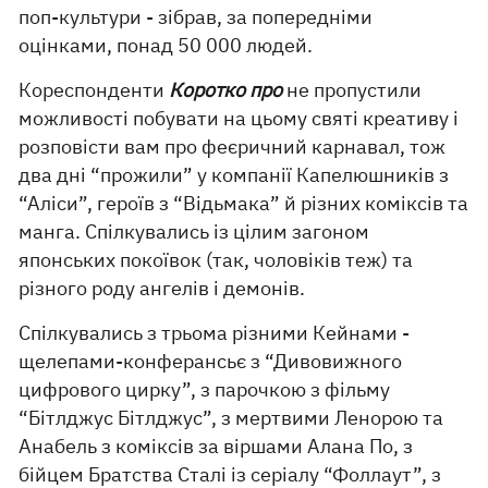
поп-культури - зібрав, за попередніми
оцінками, понад 50 000 людей.
Кореспонденти
Коротко про
не пропустили
можливості побувати на цьому святі креативу і
розповісти вам про феєричний карнавал, тож
два дні “прожили” у компанії Капелюшників з
“Аліси”, героїв з “Відьмака” й різних коміксів та
манга. Спілкувались із цілим загоном
японських покоївок (так, чоловіків теж) та
різного роду ангелів і демонів.
Спілкувались з трьома різними Кейнами -
щелепами-конферансьє з “Дивовижного
цифрового цирку”, з парочкою з фільму
“Бітлджус Бітлджус”, з мертвими Ленорою та
Анабель з коміксів за віршами Алана По, з
бійцем Братства Сталі із серіалу “Фоллаут”, з