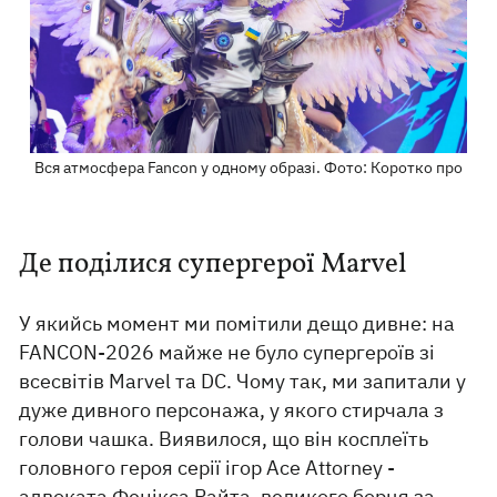
Вся атмосфера Fancon у одному образі. Фото: Коротко про
Де поділися супергерої Marvel
У якийсь момент ми помітили дещо дивне: на
FANCON-2026 майже не було супергероїв зі
всесвітів Marvel та DC. Чому так, ми запитали у
дуже дивного персонажа, у якого стирчала з
голови чашка. Виявилося, що він косплеїть
головного героя серії ігор Ace Attorney -
адвоката Фенікса Райта, великого борця за