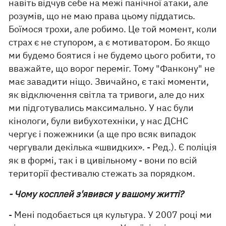
навіть відчув себе на межі панічної атаки, але
розумів, що не маю права цьому піддатись.
Боїмося трохи, але робимо. Це той момент, коли
страх є не ступором, а є мотиватором. Бо якщо
ми будемо боятися і не будемо цього робити, то
вважайте, що ворог переміг. Тому "Фанкону" не
має завадити ніщо. Звичайно, є такі моменти,
як відключення світла та тривоги, але до них
ми підготувались максимально. У нас були
кінологи, були вибухотехніки, у нас ДСНС
чергує і пожежники (а ще про всяк випадок
чергували декілька «швидких». - Ред.). Є поліція
як в формі, так і в цивільному - вони по всій
території фестивалю стежать за порядком.
- Чому косплей з'явився у вашому житті?
- Мені подобається ця культура. У 2007 році ми