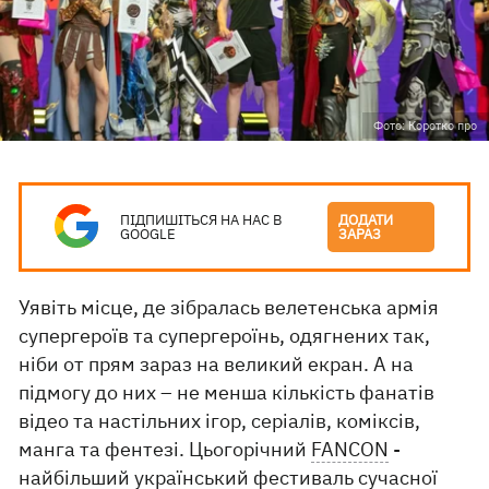
Фото: Коротко про
ПІДПИШІТЬСЯ НА НАС В
ДОДАТИ
GOOGLE
ЗАРАЗ
Уявіть місце, де зібралась велетенська армія
супергероїв та супергероїнь, одягнених так,
ніби от прям зараз на великий екран. А на
підмогу до них – не менша кількість фанатів
відео та настільних ігор, серіалів, коміксів,
манга та фентезі. Цьогорічний
FANCON
-
найбільший український фестиваль сучасної