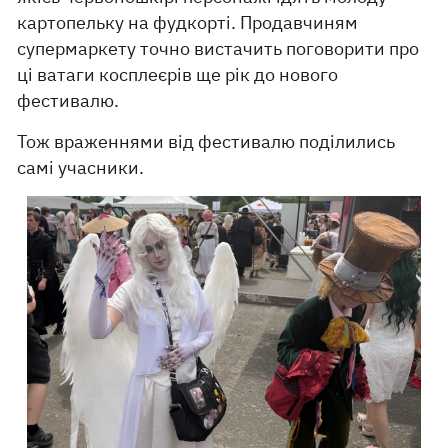
картопельку на фудкорті. Продавчиням
супермаркету точно вистачить поговорити про
ці ватаги косплеєрів ще рік до нового
фестивалю.
Тож враженнями від фестивалю поділились
самі учасники.