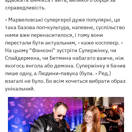
справедливість.
- Марвеловські супергерої дуже популярні, це
така базова поп-культура, напевне, суспільство
ними вже перенаситилося, і тому вони
перестали бути актуальним, - каже косплеєр. -
На цьому "Фанконі" зустріти Супержінку, чи
Спайдермена, чи Бетмена набагато важче, ніж
якогось янгола або демона. Супержінку я бачив
лише одну, а Людини-павука (була. - Ред.)
взагалі не було. Бо всім хочеться вибрати образ
унікальний.