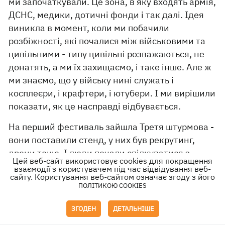
ми започаткували. Це зона, в яку входять армія,
ДСНС, медики, дотичні фонди і так далі. Ідея
виникла в момент, коли ми побачили
розбіжності, які почалися між військовими та
цивільними - типу цивільні розважаються, не
донатять, а ми їх захищаємо, і таке інше. Але ж
ми знаємо, що у війську нині служать і
косплеєри, і крафтери, і ютубери. І ми вирішили
показати, як це насправді відбувається.
На перший фестиваль зайшла Третя штурмова -
вони поставили стенд, у них був рекрутинг,
дрони тощо. І люди почали спілкуватися з
Цей веб-сайт використовує cookies для покращення
ними. На другий день хлопці з 3-ї штурмової
взаємодії з користувачем під час відвідування веб-
сайту. Користування веб-сайтом означає згоду з його
прийшли в своїх штурмових комплектах і
ПОЛІТИКОЮ COOKIES
фоткались тут з нашими лицарями і зі
штурмовиками з “Зоряних війн”. І видно було,
ЗГОДЕН
ДЕТАЛЬНІШЕ
що хлопці були щасливі в цьому всьому.