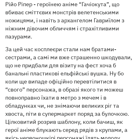
Рійо Ріпер - героїнею аніме “Гачіокута”, що
вбиває сміттєвих монстрів велетенськими
ножицями, і навіть з архангелом Гавриїлом з
ніжним дівочим обличчям і страхітливими
пазурами.
За цей час косплеєри стали нам братами-
сестрами, а самі ми вже страшенно шкодували,
що не придбали для візиту на фест хоча б
банальні пластикові ельфійські вушка. Ну бо
коли ще випаде офіційно перевтілитися в
“свого” персонажа, в образі якого ти можеш
повноправно їхати в метро з мечем і в
обладунках чи, не знімаючи великих ріг та
хвоста, піти в супермаркет поряд за булочкою.
Цілковитий розрив шаблону, коли бачиш, як
герої аніме блукають серед рядів з крупами, а
якісь червоношкірі персонажі їдять молоду