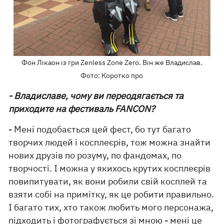
Фон Лікаон із гри Zenless Zone Zero. Він же Владислав.
Фото: Коротко про
- Владиславе, чому ви переодягається та
приходите на фестиваль FANCON?
- Мені подобається цей фест, бо тут багато
творчих людей і косплеєрів, тож можна знайти
нових друзів по розуму, по фандомах, по
творчості. І можна у якихось крутих косплеєрів
повипитувати, як вони робили свій косплей та
взяти собі на примітку, як це робити правильно.
І багато тих, хто також любить мого персонажа,
підходить і фотографується зі мною - мені це