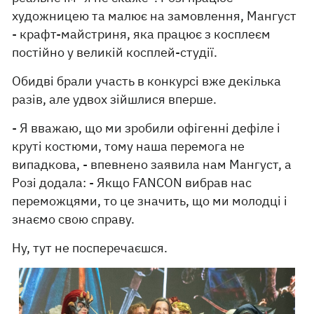
художницею та малює на замовлення, Мангуст
- крафт-майстриня, яка працює з косплеєм
постійно у великій косплей-студії.
Обидві брали участь в конкурсі вже декілька
разів, але удвох зійшлися вперше.
- Я вважаю, що ми зробили офігенні дефіле і
круті костюми, тому наша перемога не
випадкова, - впевнено заявила нам Мангуст, а
Розі додала: - Якщо FANCON вибрав нас
переможцями, то це значить, що ми молодці і
знаємо свою справу.
Ну, тут не посперечаєшся.