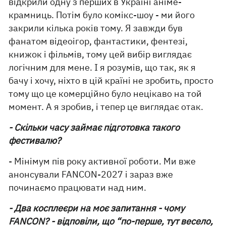
відкрили одну з перших в Україні аніме-
крамниць. Потім було комікс-шоу - ми його
закрили кілька років тому. Я завжди був
фанатом відеоігор, фантастики, фентезі,
книжок і фільмів, тому цей вибір виглядає
логічним для мене. І я розумів, що так, як я
бачу і хочу, ніхто в цій країні не зробить, просто
тому що це комерційно було нецікаво на той
момент. А я зробив, і тепер це виглядає отак.
- Скільки часу займає підготовка такого
фестивалю?
- Мінімум пів року активної роботи. Ми вже
анонсували FANCON-2027 і зараз вже
починаємо працювати над ним.
- Два косплеєри на моє запитання - чому
FANCON? - відповіли, що “по-перше, тут весело,