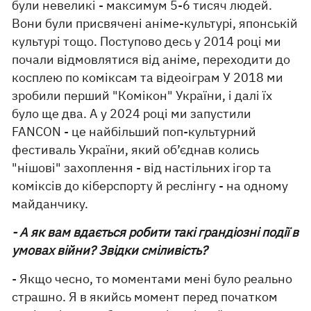
були невеликі - максимум 5-6 тисяч людей.
Вони були присвячені аніме-культурі, японській
культурі тощо. Поступово десь у 2014 році ми
почали відмовлятися від аніме, переходити до
косплею по коміксам та відеоіграм У 2018 ми
зробили перший "Комікон" України, і далі їх
було ще два. А у 2024 році ми запустили
FANCON - це найбільший поп-культурний
фестиваль України, який об’єднав колись
"нішові" захоплення - від настільних ігор та
коміксів до кіберспорту й реслінгу - на одному
майданчику.
- А як вам вдається робити такі грандіозні події в
умовах війни? Звідки сміливість?
- Якщо чесно, то моментами мені було реально
страшно. Я в якийсь момент перед початком