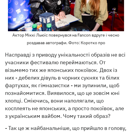
Актор Міккі Льюїс повернувся на Fancon вдруге і чесно
роздавав автографи. Фото: Коротко про
Насправді з приводу унікальності образів не всі
учасники фестивалю переймаються. От
візьмемо тих же японських покоївок. Двох із
них - дебелих дівуль в чорних сукнях та білих
фартухах, як гімназистки - ми зупинили, щоб
познайомитися. Виявилося, що це зовсім юні
хлопці. Сміючись, вони наполягали, що
косплеять не японських, а просто покоївок, але
з українським вайбом. Чому такий образ?
- Так це ж найбанальніше, що прийшло в голову,