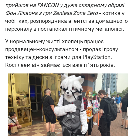
прийшов на FANCON у дуже складному образі
Фон Лікаона з гри Zenless Zone Zero
- котика у
чобітках, розпорядника агентства домашнього
персоналу в постапокаліптичному мегаполісі.
У нормальному житті хлопець працює
продавецем-консультантом - продає ігрову
техніку та диски з іграми для PlayStation.
Косплеем він займається вже пʼять років.