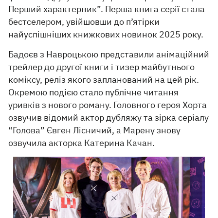
Перший характерник”. Перша книга серії стала
бестселером, увійшовши до п’ятірки
найуспішніших книжкових новинок 2025 року.
Бадоєв з Навроцькою представили анімаційний
трейлер до другої книги і тизер майбутнього
коміксу, реліз якого запланований на цей рік.
Окремою подією стало публічне читання
уривків з нового роману. Головного героя Хорта
озвучив відомий актор дубляжу та зірка серіалу
“Голова” Євген Лісничий, а Марену знову
озвучила акторка Катерина Качан.