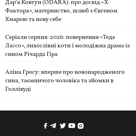
Дар’я Ковтун (ODARA): про досвід «Х-
Фактора», материнство, шлюб з Євгеном
Хмарою та нову себе
Серіали серпня-2026: повернення «Теда
Лассо», лихослівні коти і молодіжна драма із
сином Річарда Гіра
Аліна Гросу: вперше про новонародженого
сина, таємничого чоловіка та зйомки в
Голлівуді