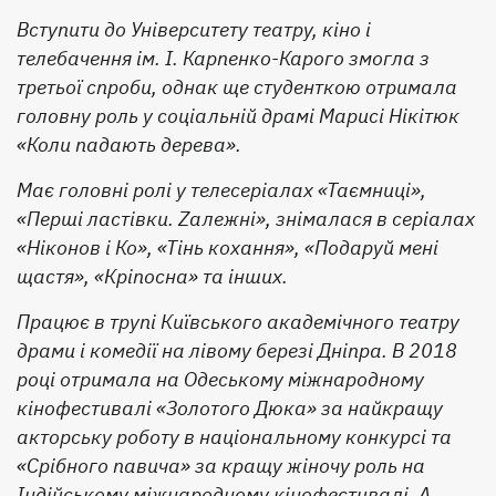
Вступити до Університету театру, кіно і
телебачення ім. І. Карпенко-Карого змогла з
третьої спроби, однак ще студенткою отримала
головну роль у соціальній драмі Марисі Нікітюк
«Коли падають дерева».
Має головні ролі у телесеріалах «Таємниці»,
«Перші ластівки. Zалежні», знімалася в серіалах
«Ніконов і Ко», «Тінь кохання», «Подаруй мені
щастя», «Кріпосна» та інших.
Працює в трупі Київського академічного театру
драми і комедії на лівому березі Дніпра. В 2018
році отримала на Одеському міжнародному
кінофестивалі «Золотого Дюка» за найкращу
акторську роботу в національному конкурсі та
«Срібного павича» за кращу жіночу роль на
Індійському міжнародному кінофестивалі. А