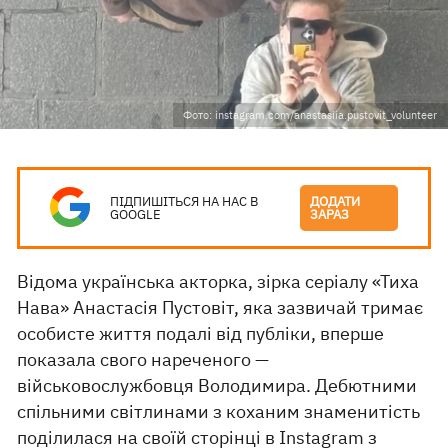
Фото: instagram.com/anastasiia.pustovit_volunteer
ПІДПИШІТЬСЯ НА НАС В
ДОДАТИ
GOOGLE
ЗАРАЗ
Відома українська акторка, зірка серіалу «Тиха
Нава» Анастасія Пустовіт, яка зазвичай тримає
особисте життя подалі від публіки, вперше
показала свого нареченого —
військовослужбовця Володимира. Дебютними
спільними світлинами з коханим знаменитість
поділилася
на своїй сторінці в Instagram з