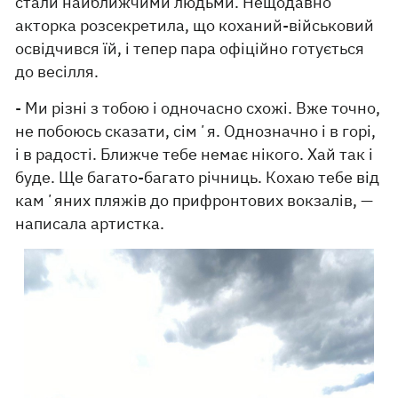
стали найближчими людьми. Нещодавно
акторка розсекретила, що коханий-військовий
освідчився їй, і тепер пара офіційно готується
до весілля.
- Ми різні з тобою і одночасно схожі. Вже точно,
не побоюсь сказати, сімʼя. Однозначно і в горі,
і в радості. Ближче тебе немає нікого. Хай так і
буде. Ще багато-багато річниць. Кохаю тебе від
камʼяних пляжів до прифронтових вокзалів, —
написала артистка.