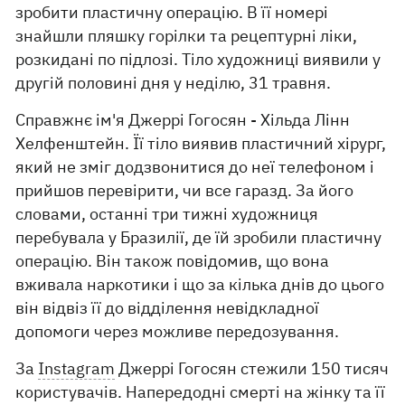
зробити пластичну операцію. В її номері
знайшли пляшку горілки та рецептурні ліки,
розкидані по підлозі. Тіло художниці виявили у
другій половині дня у неділю, 31 травня.
Справжнє ім'я Джеррі Гогосян - Хільда ​​Лінн
Хелфенштейн. Її тіло виявив пластичний хірург,
який не зміг додзвонитися до неї телефоном і
прийшов перевірити, чи все гаразд. За його
словами, останні три тижні художниця
перебувала у Бразилії, де їй зробили пластичну
операцію. Він також повідомив, що вона
вживала наркотики і що за кілька днів до цього
він відвіз її до відділення невідкладної
допомоги через можливе передозування.
За
Instagram
Джеррі Гогосян стежили 150 тисяч
користувачів. Напередодні смерті на жінку та її