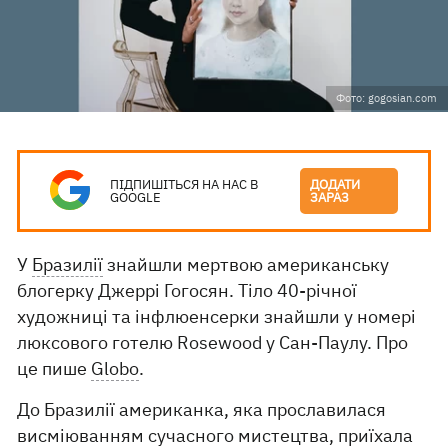
Фото: gogosian.com
ПІДПИШІТЬСЯ НА НАС В
ДОДАТИ
GOOGLE
ЗАРАЗ
У
Бразилії
знайшли мертвою американську
блогерку Джеррі Гогосян. Тіло 40-річної
художниці та інфлюенсерки знайшли у номері
люксового готелю Rosewood у Сан-Паулу. Про
це пише
Globo
.
До Бразилії американка, яка прославилася
висміюванням сучасного мистецтва, приїхала