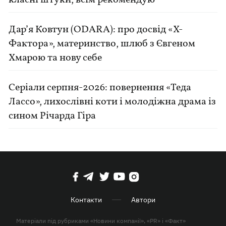
класні штуки, всім рекомендую
Дар’я Ковтун (ODARA): про досвід «Х-
Фактора», материнство, шлюб з Євгеном
Хмарою та нову себе
Серіали серпня-2026: повернення «Теда
Лассо», лихослівні коти і молодіжна драма із
сином Річарда Гіра
Контакти
Автори
Матеріали під рубриками «Новини компанії», «PR» і «Факт»