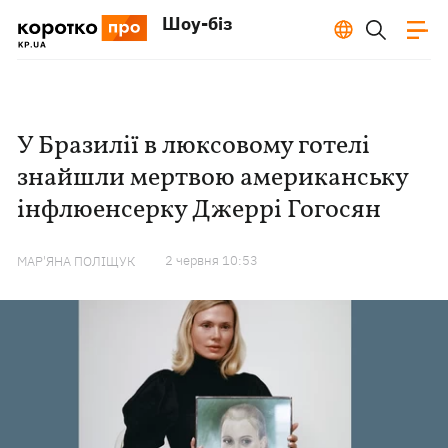
Шоу-біз
У Бразилії в люксовому готелі
знайшли мертвою американську
інфлюенсерку Джеррі Гогосян
2 червня 10:53
МАР'ЯНА ПОЛІЩУК