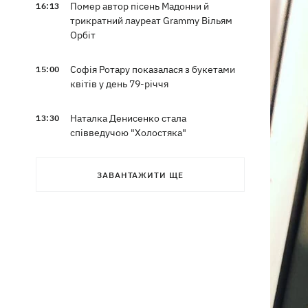
Помер автор пісень Мадонни й
16:13
трикратний лауреат Grammy Вільям
Орбіт
Софія Ротару показалася з букетами
15:00
квітів у день 79-річчя
Наталка Денисенко стала
13:30
співведучою "Холостяка"
Наталя Могилевська вперше стане
12:47
ЗАВАНТАЖИТИ ЩЕ
тренеркою дорослого "Голосу"