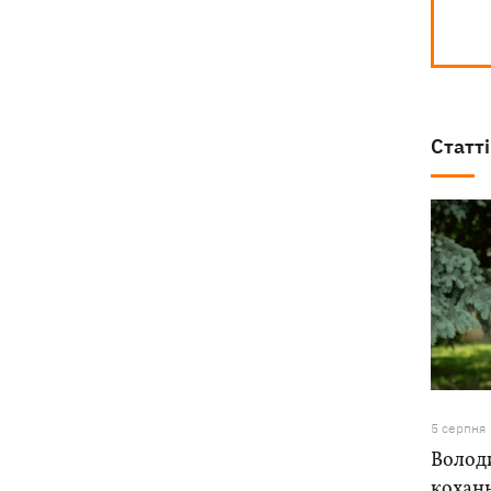
Статті
5 серпня
Володи
коханн