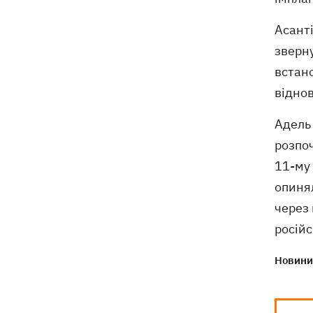
Асанті
зверну
встано
відно
Адель 
розпоч
11-му
опинял
через 
росій
Новини 