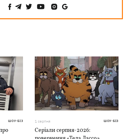
ШОУ-БІЗ
1 серпня
ШОУ-БІЗ
 про
Серіали серпня-2026:
повернення «Теда Лассо»,