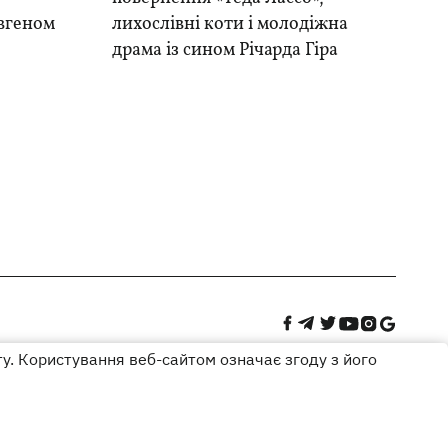
вгеном
лихослівні коти і молодіжна
драма із сином Річарда Гіра
ту. Користування веб-сайтом означає згоду з його
Дизайн