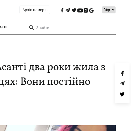
Архів номерів
АТИ
Знайти
санті два роки жила з
цях: Вони постійно