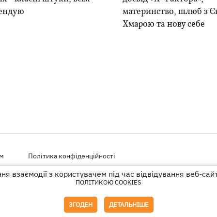
ендую
материнство, шлюб з Є
Хмарою та нову себе
ем
Політика конфіденційності
я взаємодії з користувачем під час відвідування веб-сай
і на правах реклами
ПОЛІТИКОЮ COOKIES
го гіперпосилання на KP.UA в першому абзаці.
ЗГОДЕН
ДЕТАЛЬНІШЕ