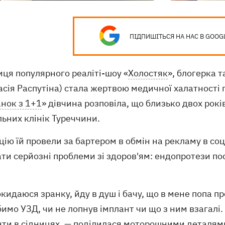
ПІДПИШІТЬСЯ НА НАС В GOOG
ця популярного реаліті-шоу «
Холостяк
», блогерка т
сія Распутіна) стала жертвою медичної халатності п
анок з 1+1
» дівчина розповіла, що близько двох рокі
льних клінік Туреччини.
ію їй провели за бартером в обмін на рекламу в со
ати серйозні проблеми зі здоров'ям: ендопротези п
окидаюся зранку, йду в душ і бачу, що в мене попа 
имо УЗД, чи не лопнув імплант чи що з ним взагалі. 
нти в сідницях, — поділилася моторошними деталями