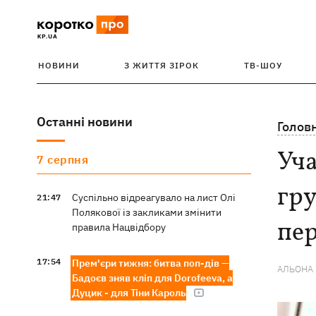
НОВИНИ
З ЖИТТЯ ЗІРОК
ТВ-ШОУ
Останні новини
Голов
Уча
7 серпня
гру
Суспільно відреагувало на лист Олі
21:47
Полякової із закликами змінити
пе
правила Нацвідбору
17:54
Прем'єри тижня: битва поп-дів —
АЛЬОНА
Бадоєв зняв кліп для Dorofeeva, а
Дуцик - для Тіни Кароль