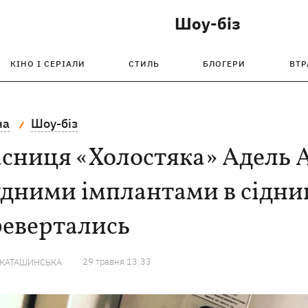
Шоу-біз
КІНО І СЕРІАЛИ
СТИЛЬ
БЛОГЕРИ
ВТР
на
Шоу-біз
сниця «Холостяка» Адель А
дними імплантами в сідни
ревертались
29 травня 13:33
 КАТАШИНСЬКА