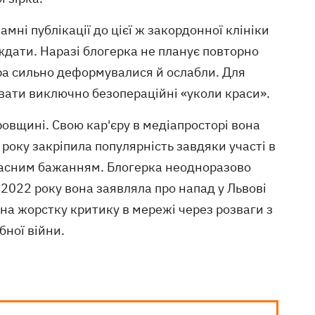
амні публікації до цієї ж закордонної клініки
ждати. Наразі блогерка не планує повторно
іра сильно деформувалися й ослабли. Для
вати виключно безопераційні «уколи краси».
ровщині. Свою кар'єру в медіапросторі вона
року закріпила популярність завдяки участі в
власним бажанням. Блогерка неодноразово
 2022 року вона заявляла про напад у Львові
на жорстку критику в мережі через розваги з
ної війни.