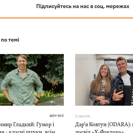
Підписуйтесь на нас в соц. мережах
 по темі
ШОУ-БІЗ
2 серпня
мир Гладкий: Гумор і
Дар’я Ковтун (ODARA):
я - класні штуки, всім
досвід «Х-Фактора»,