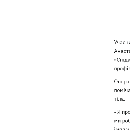
Учасни
Анаста
«
Снід
профі
Операц
поміч
тіла.
- Я пр
ми роб
імпла