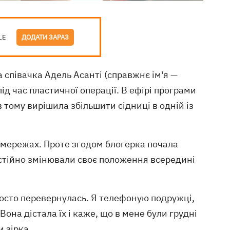
LE
ДОДАТИ ЗАРАЗ
а співачка Адель Асанті (справжнє ім'я —
ід час пластичної операції. В ефірі програми
в тому вирішила збільшити сідниці в одній із
цмережах. Проте згодом блогерка почала
остійно змінювали своє положення всередині
просто перевернулась. Я телефоную подружці,
Вона дістала їх і каже, що в мене були грудні
 зірка.