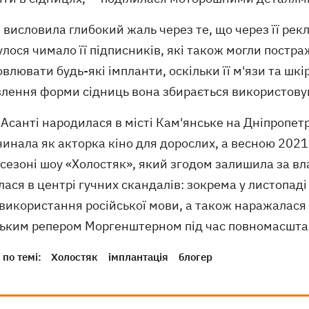
 висловила глибокий жаль через те, що через її рекл
лося чимало її підписників, які також могли постра
влювати будь-які імпланти, оскільки її м'язи та шк
влення форми сідниць вона збирається використову
Асанті народилася в місті Кам'янське на Дніпропет
инала як акторка кіно для дорослих, а весною 2021 
 сезоні шоу «Холостяк», який згодом залишила за 
ася в центрі гучних скандалів: зокрема у листопаді
використання російської мови, а також наражалася 
ським репером Моргенштерном під час повномасштаб
по темі:
Холостяк
імплантація
блогер