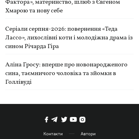
Фактора», материнство, шлюб з Євгеном
Хмарою та нову себе
Серіали серпня-2026: повернення «Теда
Лассо», лихослівні коти і молодіжна драма із
сином Річарда Гіра
Аліна Гросу: вперше про новонародженого
сина, таємничого чоловіка та зйомки в
Голлівуді
Контакти
Автори