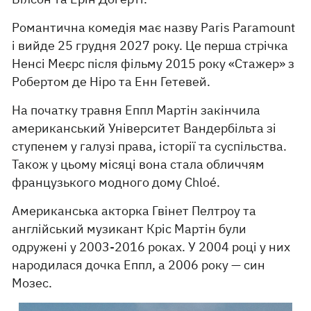
Романтична комедія має назву Paris Paramount
і вийде 25 грудня 2027 року. Це перша стрічка
Ненсі Меєрс після фільму 2015 року «Стажер» з
Робертом де Ніро та Енн Гетевей.
На початку травня Еппл Мартін закінчила
американський Університет Вандербільта зі
ступенем у галузі права, історії та суспільства.
Також у цьому місяці вона стала обличчям
французького модного дому Chloé.
Американська акторка Гвінет Пелтроу та
англійський музикант Кріс Мартін були
одружені у 2003-2016 роках. У 2004 році у них
народилася дочка Еппл, а 2006 року — син
Мозес.