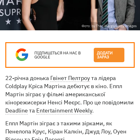
Фото: by Theo Wargo/Getty Images
ПІДПИШІТЬСЯ НА НАС В
ДОДАТИ
GOOGLE
ЗАРАЗ
22-річна донька
Гвінет Пелтроу
та лідера
Coldplay Кріса Мартіна дебютує в кіно. Еппл
Мартін зіграє у фільмі американської
кінорежисерки Ненсі Меєрс. Про це повідомили
Deadline
та
Entertainment Weekly
.
Еппл Мартін зіграє з такими зірками, як
Пенелопа Крус, Кіран Калкін, Джуд Лоу, Оуен
Вілсон та Ерін Догерті.