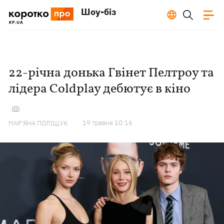
Шоу-біз
22-річна донька Гвінет Пелтроу та
лідера Coldplay дебютує в кіно
19 травня 10:16
МАР'ЯНА ПОЛІЩУК