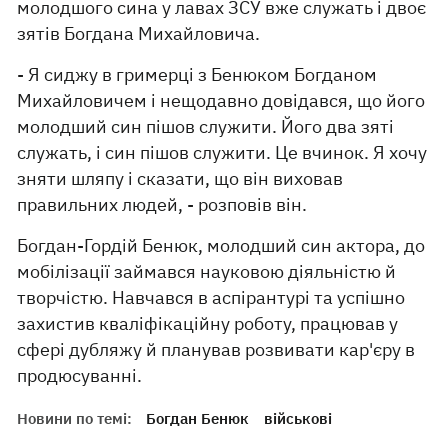
молодшого сина у лавах ЗСУ вже служать і двоє
зятів Богдана Михайловича.
- Я сиджу в гримерці з Бенюком Богданом
Михайловичем і нещодавно довідався, що його
молодший син пішов служити. Його два зяті
служать, і син пішов служити. Це вчинок. Я хочу
зняти шляпу і сказати, що він виховав
правильних людей, - розповів він.
Богдан-Гордій Бенюк, молодший син актора, до
мобілізації займався науковою діяльністю й
творчістю. Навчався в аспірантурі та успішно
захистив кваліфікаційну роботу, працював у
сфері дубляжу й планував розвивати кар'єру в
продюсуванні.
Новини по темі:
Богдан Бенюк
військові