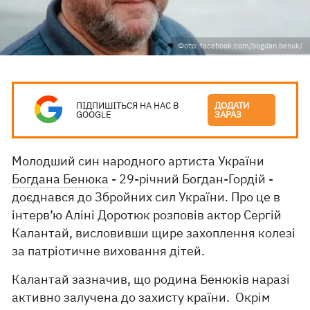
Фото: facebook.com/bogdan.benuk/
ПІДПИШІТЬСЯ НА НАС В
ДОДАТИ
GOOGLE
ЗАРАЗ
Молодший син народного артиста України
Богдана Бенюка
- 29-річний Богдан-Гордій -
доєднався до Збройних сил України. Про це в
інтерв’ю Аліні Доротюк розповів актор Сергій
Калантай, висловивши щире захоплення колезі
за патріотичне виховання дітей.
Калантай зазначив, що родина Бенюків наразі
активно залучена до захисту країни. Окрім