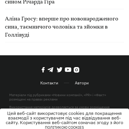
сином Річарда Гіра
Аліна Гросу: вперше про новонародженого
сина, таємничого чоловіка та зйомки в
Голлівуді
Контакти
Автори
Матеріали під рубриками «Новини компанії», «PR» і «Факт»
розміщені на правах реклами
Використання матеріалів дозволяється за умови розміщення
активного гіперпосилання на KP.UA в першому абзаці.
Цей веб-сайт використовує cookies для покращення
взаємодії з користувачем під час відвідування веб-
© ТОВ «ЮЛАВ МЕДІА» 2026. Всі права захищені.
сайту. Користування веб-сайтом означає згоду з його
ПОЛІТИКОЮ COOKIES