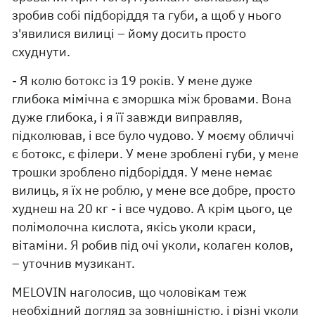
зробив собі підборіддя та губи, а щоб у нього
з'явилися вилиці – йому досить просто
схуднути.
- Я колю ботокс із 19 років. У мене дуже
глибока мімічна є зморшка між бровами. Вона
дуже глибока, і я її завжди виправляв,
підколював, і все було чудово. У моєму обличчі
є ботокс, є філери. У мене зроблені губи, у мене
трошки зроблено підборіддя. У мене немає
вилиць, я їх не роблю, у мене все добре, просто
худнеш на 20 кг - і все чудово. А крім цього, це
полімолочна кислота, якісь уколи краси,
вітаміни. Я робив під очі уколи, колаген колов,
– уточнив музикант.
MELOVIN наголосив, що чоловікам теж
необхідний догляд за зовнішністю, і різні уколи