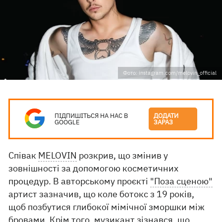
Фото: instagram.com/melovin_official
ПІДПИШІТЬСЯ НА НАС В
ДОДАТИ
GOOGLE
ЗАРАЗ
Співак
MELOVIN
розкрив, що змінив у
зовнішності за допомогою косметичних
процедур. В авторському проєкті
"Поза сценою"
артист зазначив, що коле ботокс з 19 років,
щоб позбутися глибокої мімічної зморшки між
бровами. Крім того, музикант зізнався, що