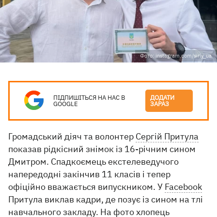
Фото: instagram.com/siriy_ua
ПІДПИШІТЬСЯ НА НАС В
ДОДАТИ
GOOGLE
ЗАРАЗ
Громадський діяч та волонтер
Сергій Притула
показав рідкісний знімок із 16-річним сином
Дмитром. Спадкоємець екстелеведучого
напередодні закінчив 11 класів і тепер
офіційно вважається випускником. У
Facebook
Притула виклав кадри, де позує із сином на тлі
навчального закладу. На фото хлопець