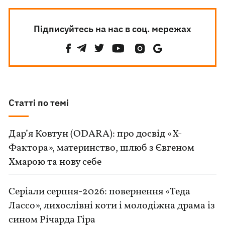
Підписуйтесь на нас в соц. мережах
Статті по темі
Дар’я Ковтун (ODARA): про досвід «Х-
Фактора», материнство, шлюб з Євгеном
Хмарою та нову себе
Серіали серпня-2026: повернення «Теда
Лассо», лихослівні коти і молодіжна драма із
сином Річарда Гіра