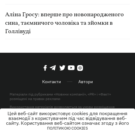
Аліна Гросу: вперше про новонародженого
сина, таємничого чоловіка та зйомки в
Голлівуді
Контакти
Автори
Матеріали під рубриками «Новини компанії», «PR» і «Факт»
розміщені на правах реклами
Використання матеріалів дозволяється за умови розміщення
активного гіперпосилання на KP.UA в першому абзаці.
Цей веб-сайт використовує cookies для покращення
взаємодії з користувачем під час відвідування веб-
© ТОВ «ЮЛАВ МЕДІА» 2026. Всі права захищені.
сайту. Користування веб-сайтом означає згоду з його
ПОЛІТИКОЮ COOKIES