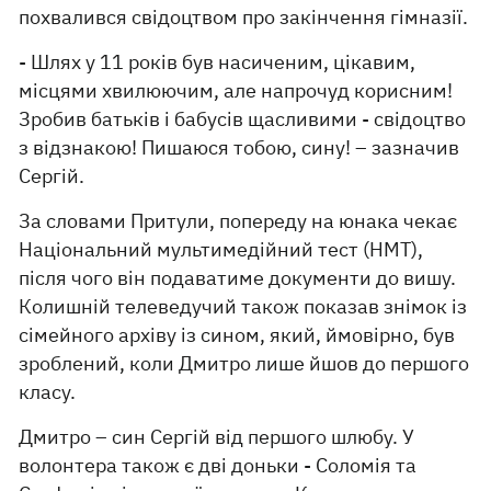
похвалився свідоцтвом про закінчення гімназії.
- Шлях у 11 років був насиченим, цікавим,
місцями хвилюючим, але напрочуд корисним!
Зробив батьків і бабусів щасливими - свідоцтво
з відзнакою! Пишаюся тобою, сину! – зазначив
Сергій.
За словами Притули, попереду на юнака чекає
Національний мультимедійний тест (НМТ),
після чого він подаватиме документи до вишу.
Колишній телеведучий також показав знімок із
сімейного архіву із сином, який, ймовірно, був
зроблений, коли Дмитро лише йшов до першого
класу.
Дмитро – син Сергій від першого шлюбу. У
волонтера також є дві доньки - Соломія та