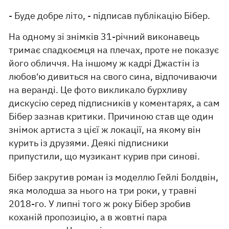
- Буде добре літо, - підписав публікацію Бібер.
На одному зі знімків 31-річний виконавець
тримає спадкоємця на плечах, проте не показує
його обличчя. На іншому ж кадрі Джастін із
любов'ю дивиться на свого сина, відпочиваючи
на веранді. Це фото викликало бурхливу
дискусію серед підписників у коментарях, а сам
Бібер зазнав критики. Причиною став ще один
знімок артиста з цієї ж локації, на якому він
курить із друзями. Деякі підписники
припустили, що музикант курив при синові.
Бібер закрутив роман із моделлю Гейлі Болдвін,
яка молодша за нього на три роки, у травні
2018-го. У липні того ж року Бібер зробив
коханій пропозицію, а в жовтні пара