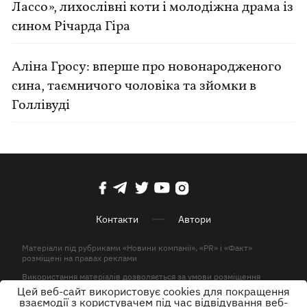
Лассо», лихослівні коти і молодіжна драма із
сином Річарда Гіра
Аліна Гросу: вперше про новонародженого
сина, таємничого чоловіка та зйомки в
Голлівуді
Контакти
Автори
Матеріали під рубриками «Новини компанії», «PR» і «Факт»
розміщені на правах реклами
Використання матеріалів дозволяється за умови розміщення
активного гіперпосилання на KP.UA в першому абзаці.
Цей веб-сайт використовує cookies для покращення
взаємодії з користувачем під час відвідування веб-
© ТОВ «ЮЛАВ МЕДІА» 2026. Всі права захищені.