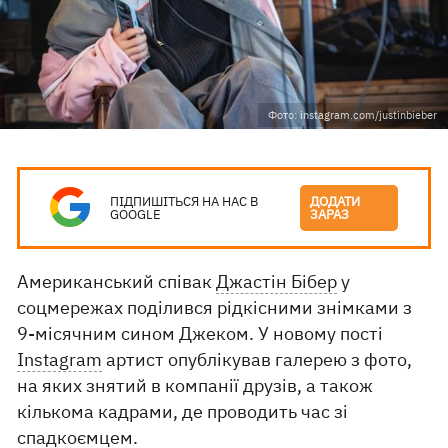
Фото: instagram.com/justinbieber
ПІДПИШІТЬСЯ НА НАС В
ДОДАТИ
GOOGLE
ЗАРАЗ
Американський співак
Джастін Бібер
у
соцмережах поділився рідкісними знімками з
9-місячним сином Джеком. У новому пості
Instagram
артист опублікував галерею з фото,
на яких знятий в компанії друзів, а також
кількома кадрами, де проводить час зі
спадкоємцем.