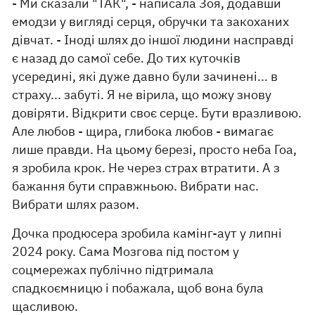
- Ми сказали "ТАК", - написала Зоя, додавши
емодзи у вигляді серця, обручки та закоханих
дівчат. - Іноді шлях до іншої людини насправді
є назад до самої себе. До тих куточків
усередині, які дуже давно були зачинені... в
страху... забуті. Я не вірила, що можу знову
довіряти. Відкрити своє серце. Бути вразливою.
Але любов - щира, глибока любов - вимагає
лише правди. На цьому березі, просто неба Гоа,
я зробила крок. Не через страх втратити. А з
бажання бути справжньою. Вибрати нас.
Вибрати шлях разом.
Дочка продюсера зробила камінг-аут у липні
2024 року. Сама Мозгова під постом у
соцмережах публічно підтримала
спадкоємницю і побажала, щоб вона була
щасливою.