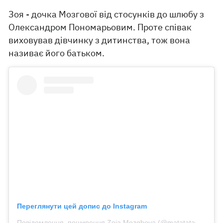
Зоя - дочка Мозгової від стосунків до шлюбу з
Олександром Пономарьовим. Проте співак
виховував дівчинку з дитинства, тож вона
називає його батьком.
Переглянути цей допис до Instagram
Повідомлення, поширення Zoia Mozghova (@matatatahakuna)