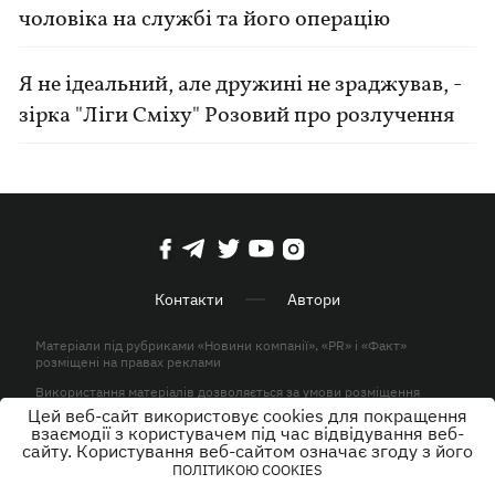
чоловіка на службі та його операцію
Я не ідеальний, але дружині не зраджував, -
зірка "Ліги Сміху" Розовий про розлучення
Контакти
Автори
Матеріали під рубриками «Новини компанії», «PR» і «Факт»
розміщені на правах реклами
Використання матеріалів дозволяється за умови розміщення
активного гіперпосилання на KP.UA в першому абзаці.
Цей веб-сайт використовує cookies для покращення
взаємодії з користувачем під час відвідування веб-
© ТОВ «ЮЛАВ МЕДІА» 2026. Всі права захищені.
сайту. Користування веб-сайтом означає згоду з його
ПОЛІТИКОЮ COOKIES