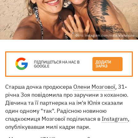
Фото: instagram.com/matatatahakuna
ПІДПИШІТЬСЯ НА НАС В
ДОДАТИ
GOOGLE
ЗАРАЗ
Старша дочка продюсера
Олени Мозгової
, 31-
річна Зоя повідомила про заручини з коханою.
Дівчина та її партнерка на ім'я Юлія сказали
один одному "так". Радісною новиною
спадкоємиця Мозгової поділилася в
Instagram
,
опублікувавши милі кадри пари.