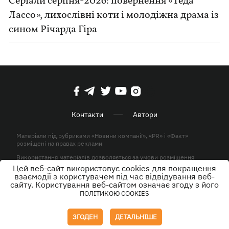
Серіали серпня-2026: повернення «Теда
Лассо», лихослівні коти і молодіжна драма із
сином Річарда Гіра
Контакти
Автори
Матеріали під рубриками «Новини компанії», «PR» і «Факт»
розміщені на правах реклами
Використання матеріалів дозволяється за умови розміщення
активного гіперпосилання на KP.UA в першому абзаці.
Цей веб-сайт використовує cookies для покращення
взаємодії з користувачем під час відвідування веб-
© ТОВ «ЮЛАВ МЕДІА» 2026. Всі права захищені.
сайту. Користування веб-сайтом означає згоду з його
ПОЛІТИКОЮ COOKIES
Дизайн
ЗГОДЕН
ДЕТАЛЬНІШЕ