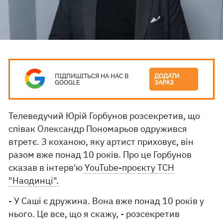
ПІДПИШІТЬСЯ НА НАС В
ДОДАТИ
GOOGLE
ЗАРАЗ
Телеведучий Юрій Горбунов розсекретив, що
співак Олександр Пономарьов одружився
втретє. З коханою, яку артист приховує, він
разом вже понад 10 років. Про це Горбунов
сказав в інтерв'ю
YouTube-проєкту ТСН
"Наодинці".
- У Саші є дружина. Вона вже понад 10 років у
нього. Це все, що я скажу, - розсекретив