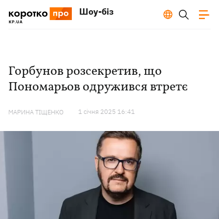
Шоу-біз
Горбунов розсекретив, що
Пономарьов одружився втретє
1 сiчня 2025 16:41
МАРИНА ТІЩЕНКО